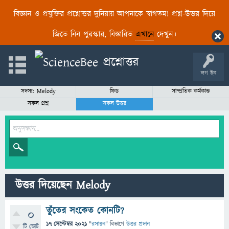
বিজ্ঞান ও প্রযুক্তির প্রশ্নোত্তর দুনিয়ায় আপনাকে স্বাগতম! প্রশ্ন-উত্তর দিয়ে
জিতে নিন পুরস্কার, বিস্তারিত
এখানে
দেখুন।
লগ ইন
সদস্যঃ Melody
ফিড
সাম্প্রতিক কর্মকান্ড
সকল প্রশ্ন
সকল উত্তর
উত্তর দিয়েছেন Melody
তুঁতের সংকেত কোনটি?
0
17 সেপ্টেম্বর 2021
"
রসায়ন
" বিভাগে
উত্তর প্রদান
টি ভোট