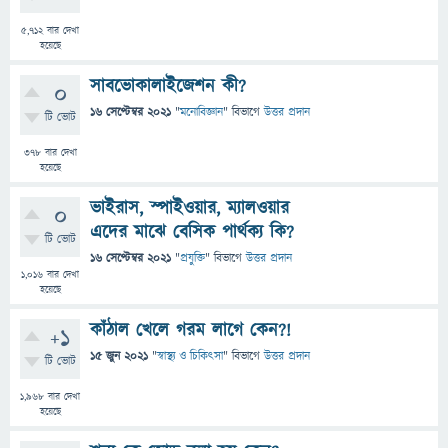
5,712
বার দেখা
হয়েছে
সাবভোকালাইজেশন কী?
0
16 সেপ্টেম্বর 2021
"
মনোবিজ্ঞান
" বিভাগে
উত্তর প্রদান
টি ভোট
378
বার দেখা
হয়েছে
ভাইরাস, স্পাইওয়ার, ম্যালওয়ার
0
এদের মাঝে বেসিক পার্থক্য কি?
টি ভোট
16 সেপ্টেম্বর 2021
"
প্রযুক্তি
" বিভাগে
উত্তর প্রদান
1,016
বার দেখা
হয়েছে
কাঁঠাল খেলে গরম লাগে কেন?!
+1
15 জুন 2021
"
স্বাস্থ্য ও চিকিৎসা
" বিভাগে
উত্তর প্রদান
টি ভোট
1,968
বার দেখা
হয়েছে