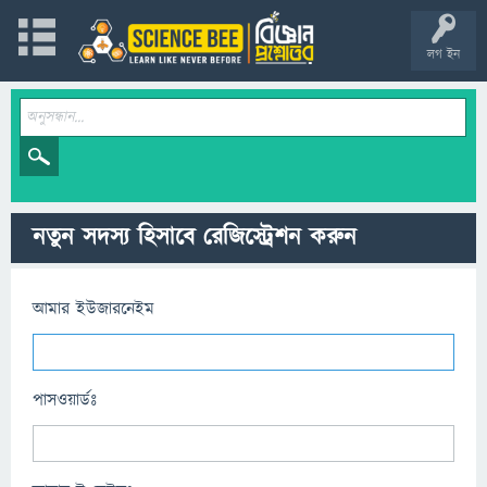
লগ ইন
নতুন সদস্য হিসাবে রেজিস্ট্রেশন করুন
আমার ইউজারনেইম
পাসওয়ার্ডঃ