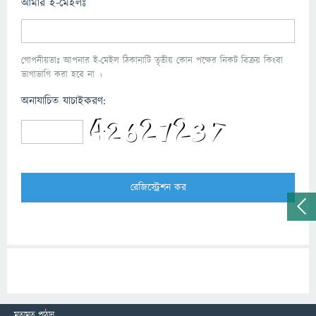
আমার ই-মেইলঃ
গোপনীয়তাঃ আপনার ই-মেইল ঠিকানাটি তৃতীয় কোন পক্ষের নিকট বিক্রয় কিংবা
ভাগাভাগি করা হবে না ।
অনাযাচিত যাচাইকরণ:
মতামত পাঠান