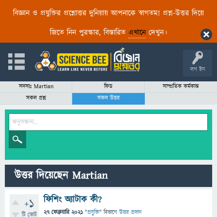
বিজ্ঞান ও প্রযুক্তির প্রশ্নোত্তর দুনিয়ায় আপনাকে স্বাগতম! প্রশ্ন-উত্তর দিয়ে
জিতে নিন পুরস্কার, বিস্তারিত
এখানে
দেখুন।
লগ ইন
সদস্যঃ Martian
ফিড
সাম্প্রতিক কর্মকান্ড
সকল প্রশ্ন
সকল উত্তর
উত্তর দিয়েছেন Martian
ফিশিং অ্যাটাক কী?
+1
27 ফেব্রুয়ারি 2021
"
প্রযুক্তি
" বিভাগে
উত্তর প্রদান
টি ভোট