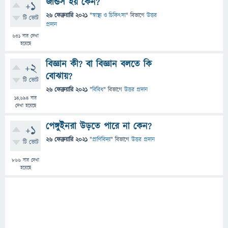
জন্ডিস হয় কেন?
+1
26 ফেব্রুয়ারি 2021
"
স্বাস্থ্য ও চিকিৎসা
" বিভাগে
উত্তর
টি ভোট
প্রদান
631
বার দেখা
হয়েছে
বিজ্ঞান কী? বা বিজ্ঞান বলতে কি
+2
বোঝায়?
টি ভোট
26 ফেব্রুয়ারি 2021
"
বিবিধ
" বিভাগে
উত্তর প্রদান
14,694
বার
দেখা হয়েছে
পেঙ্গুইনরা উড়তে পারে না কেন?
+1
26 ফেব্রুয়ারি 2021
"
প্রাণিবিদ্যা
" বিভাগে
উত্তর প্রদান
টি ভোট
866
বার দেখা
হয়েছে