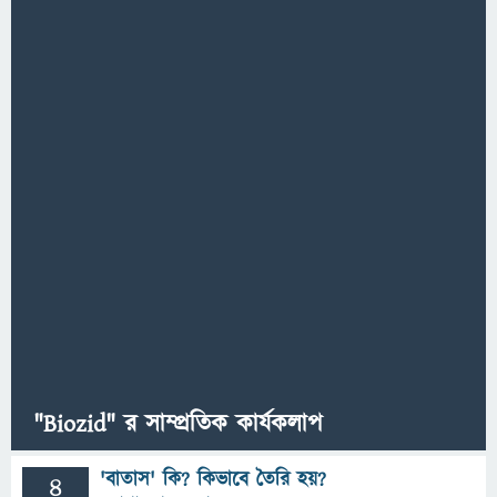
"Biozid" র সাম্প্রতিক কার্যকলাপ
'বাতাস' কি? কিভাবে তৈরি হয়?
4