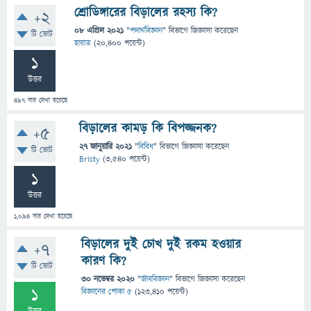
শ্রোডিঙ্গারের বিড়ালের রহস্য কি?
+2
08 এপ্রিল 2021
"
পদার্থবিজ্ঞান
" বিভাগে
জিজ্ঞাসা
করেছেন
টি ভোট
হায়াত
(
20,400
পয়েন্ট)
1
উত্তর
497
বার দেখা হয়েছে
বিড়ালের কামড় কি বিপজ্জনক?
+5
27 জানুয়ারি 2021
"
বিবিধ
" বিভাগে
জিজ্ঞাসা
করেছেন
টি ভোট
Bristy
(
3,540
পয়েন্ট)
1
উত্তর
1,094
বার দেখা হয়েছে
বিড়ালের দুই চোখ দুই রকম হওয়ার
+7
কারণ কি?
টি ভোট
30 নভেম্বর 2020
"
জীববিজ্ঞান
" বিভাগে
জিজ্ঞাসা
করেছেন
1
বিজ্ঞানের পোকা ৫
(
123,410
পয়েন্ট)