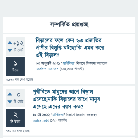
সম্পর্কিত প্রশ্নগুচ্ছ
বিড়ালের ফলে কেন 63 প্রজাতির
+12
প্রাণীর বিলুপ্তি ঘটছে?কি এমন করে
টি ভোট
এই বিড়াল?
1
03 জানুয়ারি 2021
"
প্রাণিবিদ্যা
" বিভাগে
জিজ্ঞাসা
করেছেন
noshin mahee
(
110,340
পয়েন্ট)
উত্তর
3,373
বার দেখা হয়েছে
পৃথীবিতে মানুষের আগে বিড়াল
0
এসেছে,নাকি বিড়ালের আগে মানুষ
টি ভোট
এসেছে।এদের বয়স কত?
2
10 মে 2022
"
প্রাণিবিদ্যা
" বিভাগে
জিজ্ঞাসা
করেছেন
rudra robi
(
120
পয়েন্ট)
টি উত্তর
731
বার দেখা হয়েছে