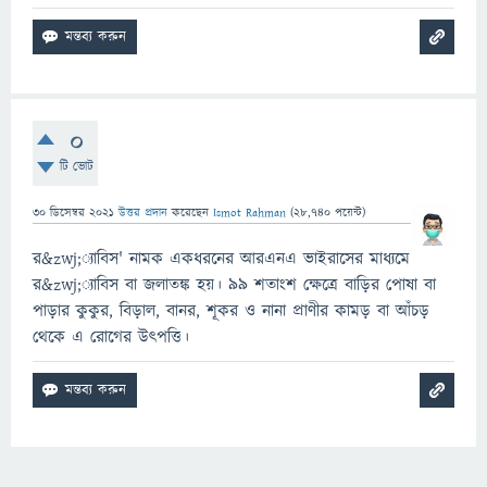
0
টি ভোট
30 ডিসেম্বর 2021
উত্তর প্রদান
করেছেন
Ismot Rahman
(
28,740
পয়েন্ট)
র&zwj;্যাবিস' নামক একধরনের আরএনএ ভাইরাসের মাধ্যমে
র&zwj;্যাবিস বা জলাতঙ্ক হয়। ৯৯ শতাংশ ক্ষেত্রে বাড়ির পোষা বা
পাড়ার কুকুর, বিড়াল, বানর, শূকর ও নানা প্রাণীর কামড় বা আঁচড়
থেকে এ রোগের উৎপত্তি।