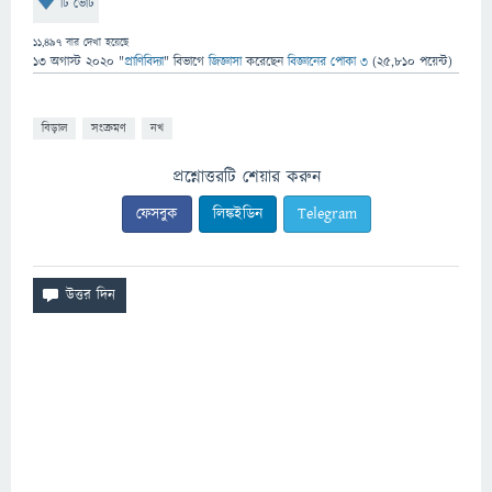
টি ভোট
11,497
বার দেখা হয়েছে
13 অগাস্ট 2020
"
প্রাণিবিদ্যা
" বিভাগে
জিজ্ঞাসা
করেছেন
বিজ্ঞানের পোকা ৩
(
25,810
পয়েন্ট)
বিড়াল
সংক্রমণ
নখ
প্রশ্নোত্তরটি শেয়ার করুন
ফেসবুক
লিঙ্কইডিন
Telegram