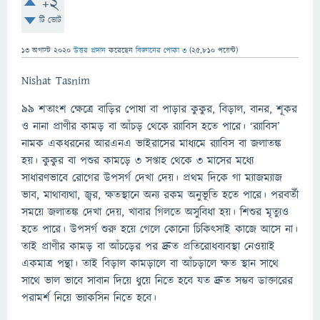
+2
টি ভোট
13 অগাস্ট 2020
উত্তর প্রদান
করেছেন
বিজ্ঞানের পোকা ৩
(
25,810
পয়েন্ট)
Nishat Tasnim
৯৯ শতাংশ ক্ষেত্রে বাড়ির পোষা বা পাড়ার কুকুর, বিড়াল, বানর, শূকর
ও নানা প্রাণীর কামড় বা আঁচড় থেকে র
্যাবিস হতে পারে। ‘র
্যাবিস’
নামক একধরনের আরএনএ ভাইরাসের মাধ্যমে র
্যাবিস বা জলাতঙ্ক
হয়। কুকুর বা পশুর কামড়ে ৩ সপ্তাহ থেকে ৩ মাসের মধ্যে
সাধারণভাবে রোগের উপসর্গ দেখা দেয়। প্রথম দিকে গা ম্যাজম্যাজ
ভাব, মাথাব্যথা, জ্বর, ক্ষতস্থানে অন্য রকম অনুভূতি হতে পারে। পরবর্তী
সময়ে জলাতঙ্ক দেখা দেয়, খাবার গিলতে অসুবিধা হয়। শিশুর মৃত্যুও
হতে পারে। উপসর্গ শুরু হয়ে গেলে কোনো চিকিৎসাই কাজে আসে না।
তাই প্রাণীর কামড় বা আঁচড়ের পর দ্রুত প্রতিরোধব্যবস্থা নেওয়াই
একমাত্র পন্থা। তাই বিড়াল কামড়ালে বা আঁচড়ালে ক্ষত স্থান সাথে
সাথে ভাল ভাবে সাবান দিয়ে ধুয়ে নিতে হবে যত দ্রুত সম্ভব ডাক্তারের
পরামর্শ নিয়ে ভ্যাকসিন নিতে হবে।