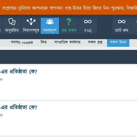
তির প্রশ্নোত্তর দুনিয়ায় আপনাকে স্বাগতম! প্রশ্ন-উত্তর দিয়ে জিতে নিন পুরস্কার, বিস্ত
!
অনুত্তরিত
বিভাগসমূহ
সদস্যবৃন্দ
প্রশ্ন করুন
FAQ
চ্যাট রুম
সদস্যঃ rom94
ফিড
সাম্প্রতিক কর্মকান্ড
সকল প্রশ্ন
সকল উত্তর
এর প্রতিষ্ঠাতা কে?
দান
এর প্রতিষ্ঠাতা কে?
দান