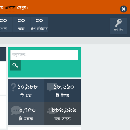
ারিত
এখানে
দেখুন।
পোল
ব্যাজ
টপ ইউজার
লগ ইন
10,988
18,690
টি প্রশ্ন
টি উত্তর
4,750
889,999
টি মন্তব্য
জন সদস্য