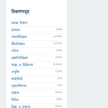
বিভাগসমূহ
সমস্ত বিভাগ
(641)
রসায়ন
(1,035)
পদার্থবিজ্ঞান
(1,830)
জীববিজ্ঞান
(159)
গণিত
(526)
জ্যোতির্বিজ্ঞান
(1,989)
স্বাস্থ্য ও চিকিৎসা
(736)
প্রযুক্তি
(67)
আইকিউ
(81)
সৃজনশীলতা
(388)
লাইফ
(749)
বিবিধ
(385)
চিন্তা ও দক্ষতা