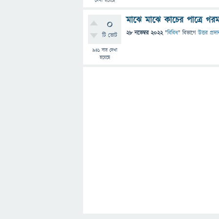
দেখা হয়েছে
মাঝে মাঝে কাচের পাত্রে গরম
0
28 নভেম্বর 2022
"
বিবিধ
" বিভাগে
উত্তর প্রদা
টি ভোট
941
বার দেখা
হয়েছে