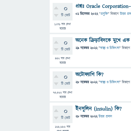
প্রশ্নঃ Oracle Corporation--
0
01 ডিসেম্বর 2022
"
প্রযুক্তি
" বিভাগে
উত্তর প্র
টি ভোট
1,271
বার দেখা
হয়েছে
অনেক ক্রিড়াবিদকে মুখে এক
0
29 নভেম্বর 2022
"
স্বাস্থ্য ও চিকিৎসা
" বিভাগে
টি ভোট
432
বার দেখা
হয়েছে
অটোফ্যাগি কি?
0
28 নভেম্বর 2022
"
স্বাস্থ্য ও চিকিৎসা
" বিভাগে
টি ভোট
73,362
বার দেখা
হয়েছে
ইনসুলিন (insulin) কি?
0
28 নভেম্বর 2022
উত্তর প্রদান
টি ভোট
169,696
বার