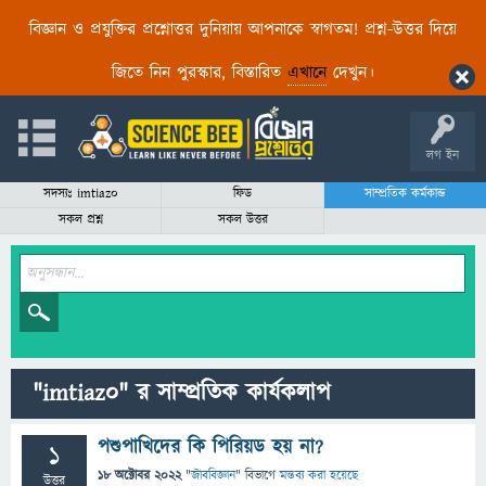
বিজ্ঞান ও প্রযুক্তির প্রশ্নোত্তর দুনিয়ায় আপনাকে স্বাগতম! প্রশ্ন-উত্তর দিয়ে
জিতে নিন পুরস্কার, বিস্তারিত
এখানে
দেখুন।
লগ ইন
সদস্যঃ imtiaz0
ফিড
সাম্প্রতিক কর্মকান্ড
সকল প্রশ্ন
সকল উত্তর
"imtiaz0" র সাম্প্রতিক কার্যকলাপ
পশুপাখিদের কি পিরিয়ড হয় না?
1
18 অক্টোবর 2022
"
জীববিজ্ঞান
" বিভাগে
মন্তব্য করা হয়েছে
উত্তর