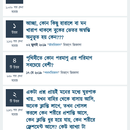
1,058
বার দেখা
হয়েছে
আচ্ছা, কোন কিছু হারালে বা মন
1
খারাপ থাকলে বুকের ভেতর অস্বস্তি
উত্তর
অনুভূত হয় কেন???
1,121
বার দেখা
02 জুলাই 2019
"
জীববিজ্ঞান
" বিভাগে
জিজ্ঞাসা
হয়েছে
পৃথিবীতে কোন পরমাণু এর পরিমাণ
4
সবচেয়ে বেশী?
টি উত্তর
17 মে 2019
"
পদার্থবিজ্ঞান
" বিভাগে
জিজ্ঞাসা
638
বার দেখা
হয়েছে
একটা প্রশ্ন প্রায়ই মনের মধ্যে ঘুরপাক
2
খায়.. যখন বাহির থেকে বাসায় আসি,
টি উত্তর
অনেক ক্লান্তি লাগে, তখন গোসল
1,151
বার দেখা
করলে কেন শরীরে প্রশান্তি আসে,
হয়েছে
কেন ক্লান্তি ধুর হয়ে যায়, কেন শরীরে
ফ্রেশমেন্ট আসে? কেউ ব্যাখ্যা টা