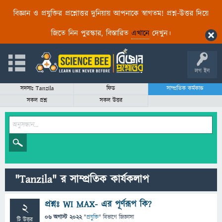
বিজ্ঞান ও প্রযুক্তির প্রশ্নোত্তর দুনিয়ায় আপনাকে স্বাগতম! প্রশ্ন-উত্তর দিয়ে
জিতে নিন পুরস্কার, বিস্তারিত
এখানে
দেখুন।
লগ ইন
সদস্যঃ Tanzila
ফিড
সাম্প্রতিক কর্মকান্ড
সকল প্রশ্ন
সকল উত্তর
"Tanzila" র সাম্প্রতিক কার্যকলাপ
প্রশ্নঃ WI MAX- এর পূর্ণরূপ কি?
2
06 অগাস্ট 2022
"
প্রযুক্তি
" বিভাগে
জিজ্ঞাসা
টি উত্তর