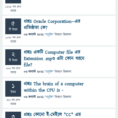
1,369
বার দেখা
হয়েছে
প্রশ্নঃ Oracle Corporation--এর
5
প্রতিষ্ঠাতা কে?
টি উত্তর
06 অগাস্ট 2022
"
প্রযুক্তি
" বিভাগে
জিজ্ঞাসা
1,275
বার দেখা
হয়েছে
প্রশ্নঃ একটি Computer file এর
2
Extension .mp3 এটা কোন ধরনে
টি উত্তর
file?
689
বার দেখা
06 অগাস্ট 2022
"
প্রযুক্তি
" বিভাগে
জিজ্ঞাসা
হয়েছে
প্রশ্নঃ The brain of a computer
1
within the CPU is -
উত্তর
06 অগাস্ট 2022
"
প্রযুক্তি
" বিভাগে
জিজ্ঞাসা
422
বার দেখা
হয়েছে
প্রশ্নঃ কোনো ই-মেইলে "CC" এর
3