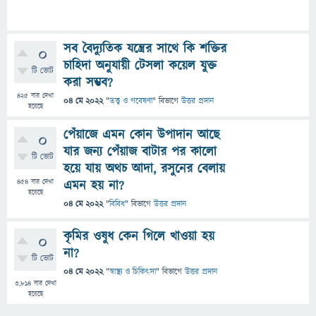
সব বৈদ্যুতিক যন্ত্রের সাথে কি শক্তির
0
চাহিদা অনুযায়ী টেসলা কয়েল যুক্ত
টি ভোট
করা সম্ভব?
425
বার দেখা
04 মে 2022
"
তত্ত্ব ও গবেষণা
" বিভাগে
উত্তর প্রদান
হয়েছে
পেঁয়াজে এমন কোন উপাদান আছে
0
যার জন্য পেঁয়াজ বাটার পর কালো
টি ভোট
হয়ে যায় অথচ আদা, রসুনের বেলায়
454
বার দেখা
এমন হয় না?
হয়েছে
04 মে 2022
"
বিবিধ
" বিভাগে
উত্তর প্রদান
কৃমির ওষুধ কেন গিলে খাওয়া হয়
0
না?
টি ভোট
04 মে 2022
"
স্বাস্থ্য ও চিকিৎসা
" বিভাগে
উত্তর প্রদান
3,814
বার দেখা
হয়েছে