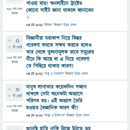
পাওয়া যায়? অনলাইনে ট্রাষ্টেড
396
বার দেখা
কোনো সাইট জানা থাকলে জানাবেন
হয়েছে
।
04 মে 2022
"
বিবিধ
" বিভাগে
উত্তর প্রদান
বিজ্ঞানীরা মহাকাশ নিয়ে বিস্তর
0
গবেষণা করতে সক্ষম করতে হলেও
টি ভোট
তার থেকে তুলনামূলক ভাবে সমুদ্রের
684
বার দেখা
নীচে কি আছে বা এ নিয়ে গবেষণা
হয়েছে
তে পিছিয়ে থাকার কারণ?
04 মে 2022
"
তত্ত্ব ও গবেষণা
" বিভাগে
উত্তর প্রদান
মানুষ লাগাতার কয়েকদিন সজাগ
0
থাকলে সেটা অনেকটা অভ্যাসে
টি ভোট
পরিণত হয়। এই অভ্যাস তৈরি
523
বার দেখা
হওয়ার বৈজ্ঞানিক কারণ কী?
হয়েছে
04 মে 2022
"
স্বাস্থ্য ও চিকিৎসা
" বিভাগে
উত্তর প্রদান
শুনেছি হাতি নাকি ব্রিজে উঠতে ভয়