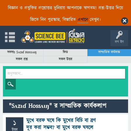
বিজ্ঞান ও প্রযুক্তির প্রশ্নোত্তর দুনিয়ায় আপনাকে স্বাগতম! প্রশ্ন-উত্তর দিয়ে
জিতে নিন পুরস্কার, বিস্তারিত
এখানে
দেখুন।
লগ ইন
সদস্যঃ Sʌzɩɗ Hossʌɩŋ
ফিড
সাম্প্রতিক কর্মকান্ড
সকল প্রশ্ন
সকল উত্তর
"Sʌzɩɗ Hossʌɩŋ" র সাম্প্রতিক কার্যকলাপ
মুখে বরফ ঘষে কি মুখের বিচি বা ব্রণ
1
দূর করা সম্ভব? বা মুখে বরফ ঘষলে
উত্তর