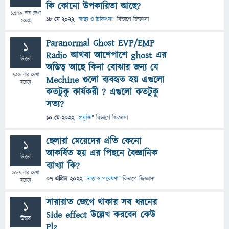
কি কোনো উপকারিতা আছে?
1,579
বার দেখা
18 মে 2022
"
স্বাস্থ্য ও চিকিৎসা
" বিভাগে
জিজ্ঞাসা
হয়েছে
Paranormal Ghost EVP/EMP
1
Radio আথবা আশেপাশে ghost এর
উত্তর
অস্তিত্ব আছে কিনা বোঝার জন্য যে
736
বার দেখা
Mechine গুলো ব্যবহৃত হয় এগুলো
হয়েছে
কতটুকু কার্যকরী ? এগুলো কতটুকু
সত্য?
10 মে 2022
"
প্রযুক্তি
" বিভাগে
জিজ্ঞাসা
ছেলারা মেয়েদের প্রতি কেনো
1
আকর্ষিত হয় এর পিছনে বৈজ্ঞানিক
উত্তর
ব্যাখ্যা কি?
987
বার দেখা
07 এপ্রিল 2022
"
তত্ত্ব ও গবেষণা
" বিভাগে
জিজ্ঞাসা
হয়েছে
সারারাত জেগে থাকার সব ধরনের
1
Side effect উল্লেখ করবেন কেউ
উত্তর
Plz