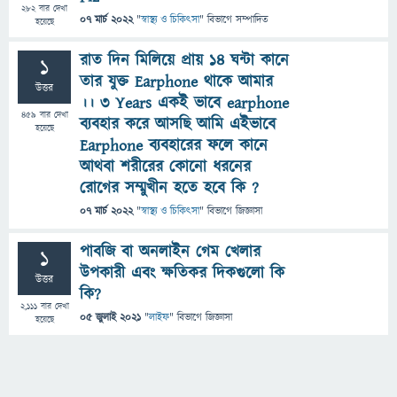
282
বার দেখা
07 মার্চ 2022
"
স্বাস্থ্য ও চিকিৎসা
" বিভাগে
সম্পাদিত
হয়েছে
রাত দিন মিলিয়ে প্রায় 14 ঘন্টা কানে
1
তার যুক্ত Earphone থাকে আমার
উত্তর
।। 3 Years একই ভাবে earphone
459
বার দেখা
ব্যবহার করে আসছি আমি এইভাবে
হয়েছে
Earphone ব্যবহারের ফলে কানে
আথবা শরীরের কোনো ধরনের
রোগের সম্মুখীন হতে হবে কি ?
07 মার্চ 2022
"
স্বাস্থ্য ও চিকিৎসা
" বিভাগে
জিজ্ঞাসা
পাবজি বা অনলাইন গেম খেলার
1
উপকারী এবং ক্ষতিকর দিকগুলো কি
উত্তর
কি?
2,111
বার দেখা
05 জুলাই 2021
"
লাইফ
" বিভাগে
জিজ্ঞাসা
হয়েছে