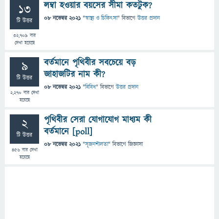
লম্বা হওয়ার বয়সের সীমা কতটুক?
13
08 নভেম্বর 2021
"
স্বাস্থ্য ও চিকিৎসা
" বিভাগে
উত্তর প্রদান
টি উত্তর
32,709
বার
দেখা হয়েছে
বর্তমানে পৃথিবীর সবচেয়ে বড়
9
জাহাজটির নাম কী?
টি উত্তর
08 নভেম্বর 2021
"
বিবিধ
" বিভাগে
উত্তর প্রদান
2,270
বার দেখা
হয়েছে
পৃথিবীর সেরা যোগাযোগ মাধ্যম কী
2
বর্তমানে [poll]
টি উত্তর
08 নভেম্বর 2021
"
সৃজনশীলতা
" বিভাগে
জিজ্ঞাসা
456
বার দেখা
হয়েছে