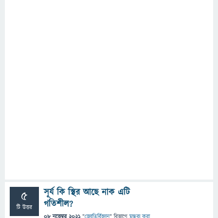
সূর্য কি স্থির আছে নাক এটি
5
গতিশীল?
টি উত্তর
08 নভেম্বর 2021
"
জ্যোতির্বিজ্ঞান
" বিভাগে
মন্তব্য করা