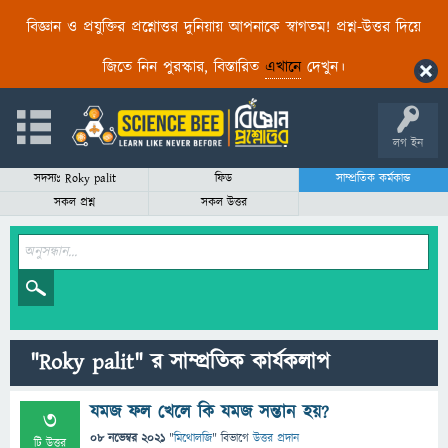
বিজ্ঞান ও প্রযুক্তির প্রশ্নোত্তর দুনিয়ায় আপনাকে স্বাগতম! প্রশ্ন-উত্তর দিয়ে
জিতে নিন পুরস্কার, বিস্তারিত
এখানে
দেখুন।
লগ ইন
সদস্যঃ Roky palit
ফিড
সাম্প্রতিক কর্মকান্ড
সকল প্রশ্ন
সকল উত্তর
"Roky palit" র সাম্প্রতিক কার্যকলাপ
যমজ ফল খেলে কি যমজ সন্তান হয়?
3
08 নভেম্বর 2021
"
মিথোলজি
" বিভাগে
উত্তর প্রদান
টি উত্তর