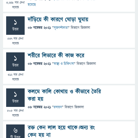
3,249
বার দেখা
হয়েছে
হয়েছে
দাঁড়িয়ে কী কারণে ঘোড়া ঘুমায়
1
08 নভেম্বর 2021
"
সৃজনশীলতা
" বিভাগে
জিজ্ঞাসা
উত্তর
547
বার দেখা
হয়েছে
শরীরে লিভারে কী কাজ করে
1
08 নভেম্বর 2021
"
স্বাস্থ্য ও চিকিৎসা
" বিভাগে
জিজ্ঞাসা
উত্তর
312
বার দেখা
হয়েছে
কলমে কালি কোথায় ও কীভাবে তৈরি
1
করা হয়
উত্তর
08 নভেম্বর 2021
"
রসায়ন
" বিভাগে
জিজ্ঞাসা
505
বার দেখা
হয়েছে
রক্ত কেন লাল হয়ে থাকে।অন্য রং
6
কেন হয় না
টি উত্তর