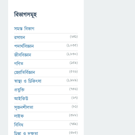
বিভাগসমূহ
সমস্ত বিভাগ
(641)
রসায়ন
(1,035)
পদার্থবিজ্ঞান
(1,830)
জীববিজ্ঞান
(159)
গণিত
(526)
জ্যোতির্বিজ্ঞান
(1,989)
স্বাস্থ্য ও চিকিৎসা
(736)
প্রযুক্তি
(67)
আইকিউ
(81)
সৃজনশীলতা
(388)
লাইফ
(749)
বিবিধ
(385)
চিন্তা ও দক্ষতা