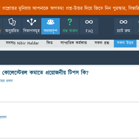
তির প্রশ্নোত্তর দুনিয়ায় আপনাকে স্বাগতম! প্রশ্ন-উত্তর দিয়ে জিতে নিন পুরস্কার, বিস্ত
!
অনুত্তরিত
বিভাগসমূহ
সদস্যবৃন্দ
প্রশ্ন করুন
FAQ
চ্যাট রুম
সদস্যঃ Nibir Haldar
ফিড
সাম্প্রতিক কর্মকান্ড
সকল প্রশ্ন
সকল উত্তর
াড কোলেস্টেরল কমাতে প্রয়োজনীয় টিপস কি?
ত্তর প্রদান
প্রদান