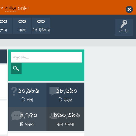
ারিত
এখানে
দেখুন।
পোল
ব্যাজ
টপ ইউজার
লগ ইন
10,989
18,690
টি প্রশ্ন
টি উত্তর
4,750
890,396
টি মন্তব্য
জন সদস্য