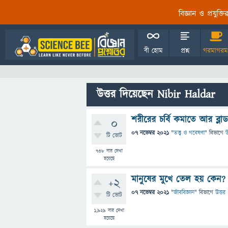
বিজ্ঞান ও প্রযুক্
বী হোম
প্রশ্ন
গরমাগরম
উত্তর দিয়েছেন Nibir Haldar
শরীরের চর্বি কমাতে আর ব্ল
0
07 নভেম্বর 2021
"
তত্ত্ব ও গবেষণা
" বিভাগে
উ
টি ভোট
738
বার দেখা
হয়েছে
মানুষের মুখে তেল হয় কেন?
+2
07 নভেম্বর 2021
"
জীববিজ্ঞান
" বিভাগে
উত্তর 
টি ভোট
1,929
বার দেখা
হয়েছে