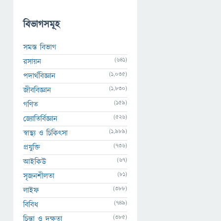
বিভাগসমূহ
সমস্ত বিভাগ
(641)
রসায়ন
(1,035)
পদার্থবিজ্ঞান
(1,830)
জীববিজ্ঞান
(159)
গণিত
(526)
জ্যোতির্বিজ্ঞান
(1,989)
স্বাস্থ্য ও চিকিৎসা
(736)
প্রযুক্তি
(67)
আইকিউ
(81)
সৃজনশীলতা
(388)
লাইফ
(749)
বিবিধ
(385)
চিন্তা ও দক্ষতা