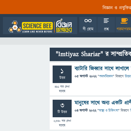
বিজ্ঞান ও প্রযুক্
বী হোম
প্রশ্ন
গরমাগরম
"Imtiyaz Shariar" র সাম্প্রতি
ব্যাটারি জিব্বার সাথে লাগা
1
05 অগাস্ট 2022
"
পদার্থবিজ্ঞান
" বিভাগে
উত্তর
উত্তর
491
বার দেখা
হয়েছে
মানুষের সাথে অন্য একটি প্রাণীর
3
04 অগাস্ট 2022
"
স্বাস্থ্য ও চিকিৎসা
" বিভাগে
টি উত্তর
2,540
বার দেখা
হয়েছে