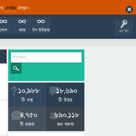
ারিত
এখানে
দেখুন।
পোল
ব্যাজ
টপ ইউজার
লগ ইন
10,988
18,690
টি প্রশ্ন
টি উত্তর
4,750
890,118
টি মন্তব্য
জন সদস্য