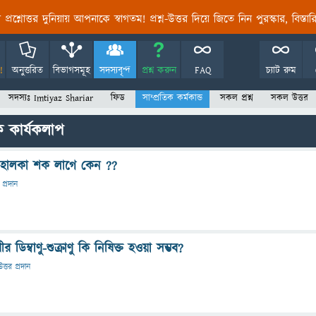
তির প্রশ্নোত্তর দুনিয়ায় আপনাকে স্বাগতম! প্রশ্ন-উত্তর দিয়ে জিতে নিন পুরস্কার, বিস্ত
!
অনুত্তরিত
বিভাগসমূহ
সদস্যবৃন্দ
প্রশ্ন করুন
FAQ
চ্যাট রুম
সদস্যঃ Imtiyaz Shariar
ফিড
সাম্প্রতিক কর্মকান্ড
সকল প্রশ্ন
সকল উত্তর
ক কার্যকলাপ
লে হালকা শক লাগে কেন ??
 প্রদান
 ডিম্বাণু-শুক্রাণু কি নিষিক্ত হওয়া সম্ভব?
উত্তর প্রদান