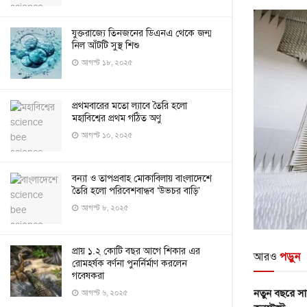
যুক্তরাজ্যে তিনজনের ডিএনএ থেকে জন্ম
নিল আঁটটি সুস্থ শিশু
আগস্ট ১৮, ২০২৫
প্রথমবারের মতো ল্যাবে তৈরি হলো
মহাবিশ্বের প্রথম গঠিত অণু
আগস্ট ১০, ২০২৫
বন্যা ও তাপপ্রবাহ মোকাবিলায় বাংলাদেশে
তৈরি হলো পরিবেশবান্ধব ‘উভচর বাড়ি’
আগস্ট ৮, ২০২৫
প্রায় ১.২ কোটি বছর আগে শিকার এর
আরও
পড়ুন
রোমহর্ষক বর্ণনা পুনর্নির্মাণ করলেন
গবেষকরা
নতুন বছরে সায়
আগস্ট ৬, ২০২৫