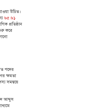
যাওয়া উচিত।
্য
৬৫.৬১
িক প্রতিষ্ঠান
ুরু
করে
 কোনো
িত পদের
ণের ক্ষমতা
্য সমন্বয়ে
দ আব্দুস
াধ্যমে