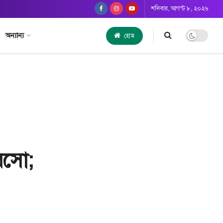
শনিবার, আগস্ট ৮, ২০২৬
অন্যান্য
হোম
রসো;