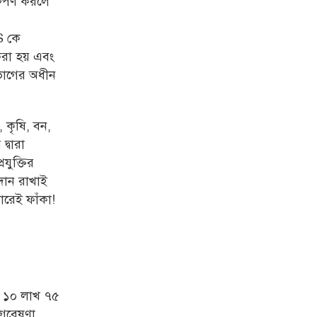
ষেপণ করলে
S কে
রা হয় এবং
িভাগের অধীন
 কৃষি, বন,
দ্বারা
রযুক্তির
বদান রাখাই
বারেই ফাঁকা!
ি ১০ লাখ ৭৫
গবেষণা