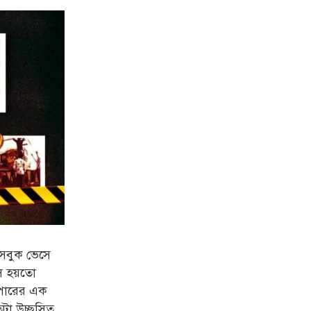
সবুক ভেসে
সে হয়তো
ওপারের এক
া উচ্ছ্বসিত