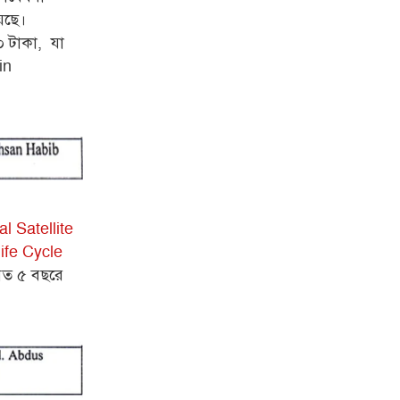
়েছে।
০ টাকা, যা
in
l Satellite
ife Cycle
 গত ৫ বছরে