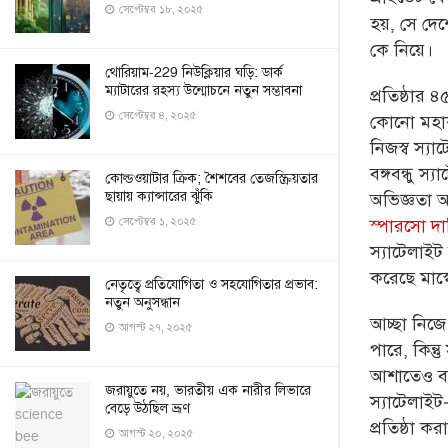
সেপ্টেম্বর ১৮, ২০২৫
হয়, সে দ
কে নিয়ে।
থোরিয়াম-229 নিউক্লিয়ার ঘড়ি: ডার্ক
ম্যাটারের রহস্য উন্মোচনে নতুন সম্ভাবনা
প্রতিষ্ঠার
সেপ্টেম্বর ৪, ২০২৫
কোনো মহাক
নিজস্ব স্যাটে
বঙ্গবন্ধু 
কোল্ডওয়াটার ক্রিক; শৈশবের তেজস্ক্রিয়তার
ছায়ায় ক্যান্সারের ঝুঁকি
অভিজ্ঞতা অ
সেপ্টেম্বর ১, ২০২৫
স্পারসো দ
স্যাটেলাইট 
করেছে মাস্
নেতৃত্বে প্রতিযোগিতা ও সহযোগিতার প্রভাব:
নতুন অনুসন্ধান
আচ্ছা নিজে
আগস্ট ২৭, ২০২৫
পারে, কিন
আশাতেও বাল
জরায়ুতে নয়, ভারতীয় এক নারীর লিভারে
স্যাটেলাইট
বেড়ে উঠছিল ভ্রূণ
প্রতিষ্ঠা কর
আগস্ট ২০, ২০২৫