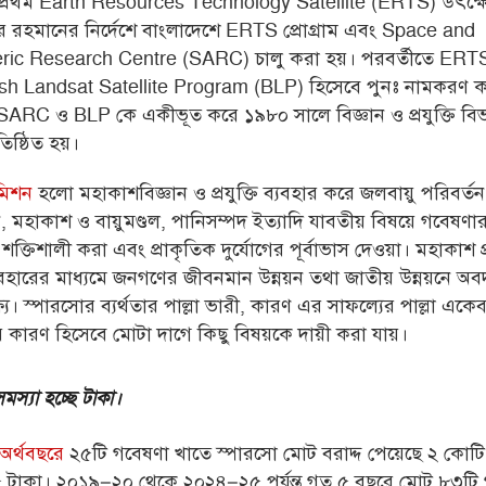
 প্রথম Earth Resources Technology Satellite (ERTS) উৎক্
র রহমানের নির্দেশে বাংলাদেশে ERTS প্রোগ্রাম এবং Space and
ic Research Centre (SARC) চালু করা হয়। পরবর্তীতে ERT
h Landsat Satellite Program (BLP) হিসেবে পুনঃ নামকরণ ক
ে SARC ও BLP কে একীভূত করে ১৯৮০ সালে বিজ্ঞান ও প্রযুক্তি ব
তিষ্ঠিত হয়।
মিশন
হলো মহাকাশবিজ্ঞান ও প্রযুক্তি ব্যবহার করে জলবায়ু পরিবর্তন,
ান, মহাকাশ ও বায়ুমণ্ডল, পানিসম্পদ ইত্যাদি যাবতীয় বিষয়ে গবেষণার 
শক্তিশালী করা এবং প্রাকৃতিক দুর্যোগের পূর্বাভাস দেওয়া। মহাকাশ প্
ণ ব্যবহারের মাধ্যমে জনগণের জীবনমান উন্নয়ন তথা জাতীয় উন্নয়নে অ
্য। স্পারসোর ব্যর্থতার পাল্লা ভারী, কারণ এর সাফল্যের পাল্লা একে
ার কারণ হিসেবে মোটা দাগে কিছু বিষয়কে দায়ী করা যায়।
সমস্যা হচ্ছে টাকা।
র্থবছরে
২৫টি গবেষণা খাতে স্পারসো মোট বরাদ্দ পেয়েছে ২ কোট
 টাকা।
২০১৯–২০ থেকে ২০২৪–২৫ পর্যন্ত গত ৫ বছরে মোট ৮৩টি 