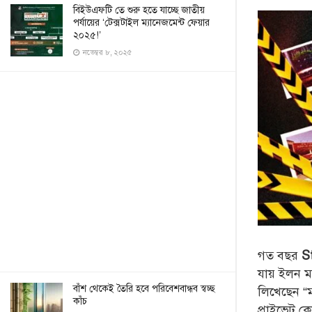
বিইউএফটি তে শুরু হতে যাচ্ছে জাতীয়
পর্যায়ের ‘টেক্সটাইল ম্যানেজমেন্ট ফেয়ার
২০২৫!’
নভেম্বর ৮, ২০২৫
গত বছর
S
যায় ইলন মা
বাঁশ থেকেই তৈরি হবে পরিবেশবান্ধব স্বচ্ছ
লিখেছেন “
কাঁচ
প্রাইভেট ক