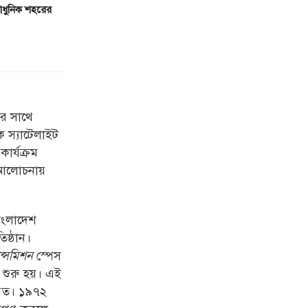
আধুনিক শহরের
ার সাথে
ি স্যাটেলাইট
কার্যক্রম
 আলোচনায়
াংলাদেশ
িষ্ঠান।
ন্সমিশন
স্পেস
গ শুরু হয়। এই
 যেত। ১৯৭২