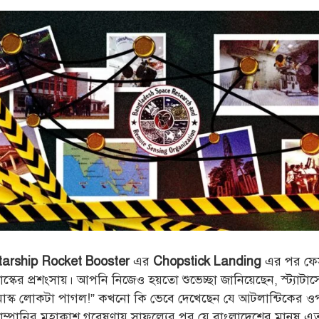
এর
এর পর ফে
tarship Rocket Booster
Chopstick Landing
স্কের প্রশংসায়। আপনি নিজেও হয়তো শুভেচ্ছা জানিয়েছেন, স্ট্যাটা
মাস্ক লোকটা পাগল!” কখনো কি ভেবে দেখেছেন যে আটলান্টিকের 
োম্পানির মহাকাশ গবেষণায় সাফল্যের পর যে বাংলাদেশের মানুষ এতট