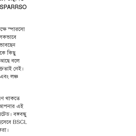
SPARRSO
ক্ষে স্পারসো
ূলকভাবে
ভাবছেন
েকে কিছু
ন আছে বলে
্ততাই নেই।
 এবং লঞ্চ
ারণ থাকতে
ে আপনার এই
ড। বঙ্গবন্ধু
 হিসেবে BSCL
 করা।