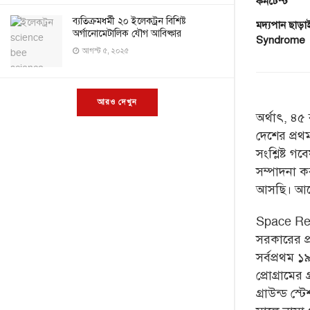
কনটেস্ট
ব্যতিক্রমধর্মী ২০ ইলেকট্রন বিশিষ্ট
মদ্যপান ছাড়
অর্গানোমেটালিক যৌগ আবিষ্কার
Syndrome
আগস্ট ৫, ২০২৫
আরও দেখুন
অর্থাৎ, ৪৫
দেশের প্রথ
সংশ্লিষ্ট গ
সম্পাদনা ক
আসছি। আগ
Space Res
সরকারের প্র
সর্বপ্রথম
প্রোগ্রামের
গ্রাউন্ড স