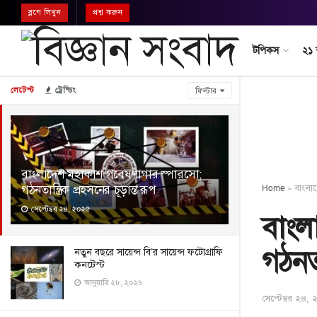
ব্লগে লিখুন
প্রশ্ন করুন
টপিকস
২১
লেটেস্ট
ট্রেন্ডিং
ফিল্টার
বাংলাদেশ মহাকাশ গবেষণাগার স্পারসো;
গঠনতান্ত্রিক প্রহসনের চূড়ান্ত রূপ
Home
»
বাংলাদ
সেপ্টেম্বর ২৪, ২০২৫
বাংল
গঠনতা
নতুন বছরে সায়েন্স বি’র সায়েন্স ফটোগ্রাফি
কনটেস্ট
জানুয়ারি ২৮, ২০২৬
সেপ্টেম্বর ২৪,