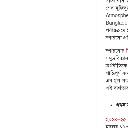
সালে নাসা
শেখ মুজিবু
Atmospher
Banglades
পর্যায়ক্রম
স্পারসো প্র
স্পারসোর
সমুদ্রবিজ্ঞ
অর্থনীতিকে 
শান্তিপূর্
এর মূল লক্ষ
এই ব্যর্থত
প্রথম 
২০২৪–২৫ অ
হাজার ১৭৫