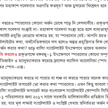
েশের মহাকাশ গবেষণার অগ্রগতি কতদূর? আজ চুলচেরা বিশ্লেষণ হবে
 ৪৫ বছরেও স্পারসোর কোনো অর্জন চোখে পড়ে নি দেশবাসীর। প্রকৃতপ
াশ গবেষণা সংস্থাই না। মহাকাশ গবেষণা সংস্থা হতে হলে
বাধ্যতাম
লাইট প্রযুক্তি প্রোগ্রাম
থাকতে হয়; যা স্পারসোর নেই।
আপনি হয়ত 
স্যাটেলাইটের কথা, অর্থনৈতিকভাবে লস হলেও অন্তত প্রযুক্তিগত দিক থ
র্জন করার কথা? গুড়ে বালি!
স্যাটেলাইট উৎক্ষেপণে তাদের অবদা
াবি করলেও
প্রকৃতপক্ষে বঙ্গবন্ধু–১ উৎক্ষেপণে স্পারসোর
কোনো সম্পৃক
ডিজাইন ও ম্যানুফ্যাকচার করেছে ফ্রান্সের থ্যালিস অ্যালেনিয়া স্পেস
কের স্পেস–এক্স।
 ম্যানুফ্যাকচার করতে না পারার বা লঞ্চ না করতে পারার অনেক ক
্তু স্যাটেলাইট অপারেট তো করার কথা স্পারসোর। এমন কিছু ভাবল
ি! স্যাটেলাইট অপারেট করে বাংলাদেশ স্যাটেলাইট কোম্পানি লিমিটে
–১ পরিচালনার জন্য ২০১৭ সালে সরকারি মালিকানাধীন প্রতিষ্ঠান
া হয়, যার মূল লক্ষ্যই স্যাটেলাইট ও সংশ্লিষ্ট সেবায় স্বনির্ভরতা অর্জন