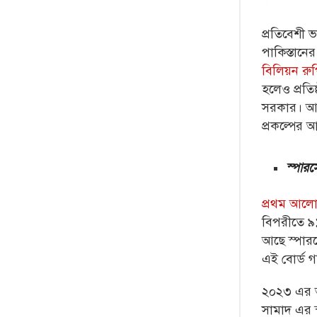
প্রতিবেশী 
পাকিস্তান
বিলিয়ন রু
হলেও প্রতি
সরকার। আলা
প্রকল্পের
স্পারস
প্রথম আল
বিপরীতে ৯১
আছে স্পার
এই বোর্ড গ
২০২৩ এর আগ
সামাদ এর স