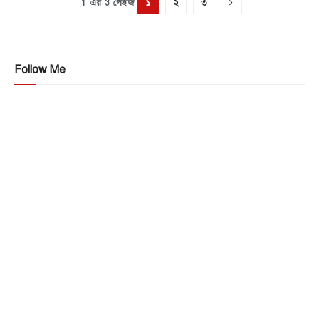
১
২
৩
1 এর 3 পেইজ
Follow Me