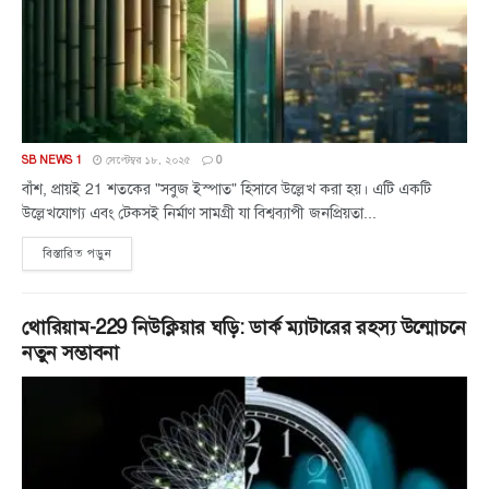
SB NEWS 1
সেপ্টেম্বর ১৮, ২০২৫
0
বাঁশ, প্রায়ই 21 শতকের "সবুজ ইস্পাত" হিসাবে উল্লেখ করা হয়। এটি একটি
উল্লেখযোগ্য এবং টেকসই নির্মাণ সামগ্রী যা বিশ্বব্যাপী জনপ্রিয়তা...
বিস্তারিত পড়ুন
থোরিয়াম-229 নিউক্লিয়ার ঘড়ি: ডার্ক ম্যাটারের রহস্য উন্মোচনে
নতুন সম্ভাবনা