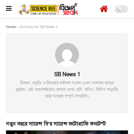
Home
»
Archives for SB News 1
SB News 1
বিজ্ঞান, প্রযুক্তি ও রিসার্চের সর্বশেষ সংবাদ এখন আপনার হাতের
মুঠোয়। এই ওয়েবসাইটের কোনো লেখা, ছবি, অডিও, ভিডিও অনুমতি
ছাড়া ব্যবহার সম্পূর্ণ বেআইনি।
নতুন বছরে সায়েন্স বি’র সায়েন্স ফটোগ্রাফি কনটেস্ট