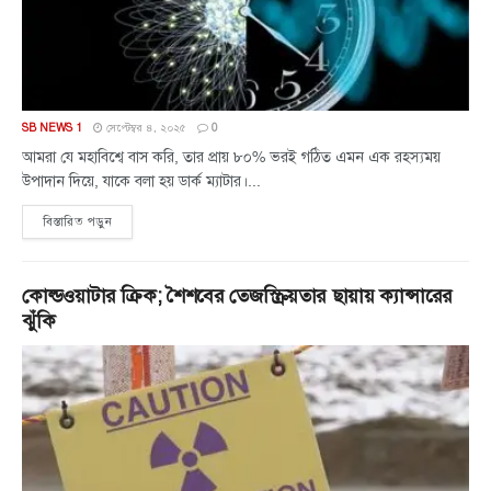
SB NEWS 1
সেপ্টেম্বর ৪, ২০২৫
0
আমরা যে মহাবিশ্বে বাস করি, তার প্রায় ৮০% ভরই গঠিত এমন এক রহস্যময়
উপাদান দিয়ে, যাকে বলা হয় ডার্ক ম্যাটার।...
বিস্তারিত পড়ুন
কোল্ডওয়াটার ক্রিক; শৈশবের তেজস্ক্রিয়তার ছায়ায় ক্যান্সারের
ঝুঁকি