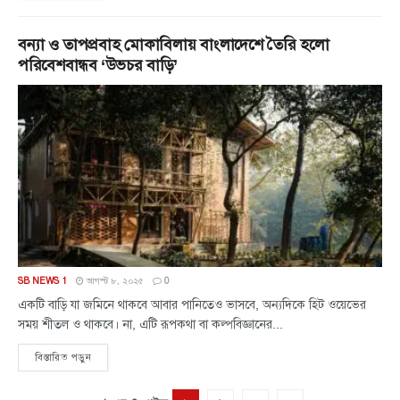
বন্যা ও তাপপ্রবাহ মোকাবিলায় বাংলাদেশে তৈরি হলো
পরিবেশবান্ধব ‘উভচর বাড়ি’
SB NEWS 1
আগস্ট ৮, ২০২৫
0
একটি বাড়ি যা জমিনে থাকবে আবার পানিতেও ভাসবে, অন্যদিকে হিট ওয়েভের
সময় শীতল ও থাকবে। না, এটি রূপকথা বা কল্পবিজ্ঞানের...
বিস্তারিত পড়ুন