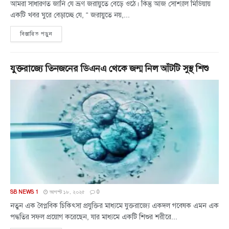
আমরা সাধারণত জানি যে ভ্রূণ জরায়ুতে বেড়ে ওঠে। কিন্তু আজ সোশ্যাল মিডিয়ায়
একটি খবর ঘুরে বেড়াচ্ছে যে, “ জরায়ুতে নয়,...
বিস্তারিত পড়ুন
যুক্তরাজ্যে তিনজনের ডিএনএ থেকে জন্ম নিল আঁটটি সুস্থ শিশু
SB NEWS 1
আগস্ট ১৮, ২০২৫
0
নতুন এক বৈপ্লবিক চিকিৎসা প্রযুক্তির মাধ্যমে যুক্তরাজ্যে একদল গবেষক এমন এক
পদ্ধতির সফল প্রয়োগ করেছেন, যার মাধ্যমে একটি শিশুর শরীরে...