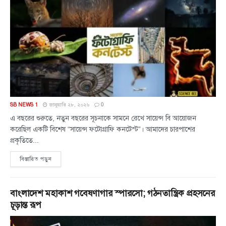
SB NEWS 1
জানুয়ারি ২৮, ২০২৬
0
এ বছরের শুরুতে, নতুন বছরের সূচনাকে সামনে রেখে সায়েন্স বি আয়োজন
করেছিল একটি বিশেষ “সায়েন্স ফটোগ্রাফি কনটেস্ট”। আমাদের চারপাশের
প্রকৃতিতে...
বিস্তারিত পড়ুন
বাংলাদেশ মহাকাশ গবেষণাগার স্পারসো; গঠনতান্ত্রিক প্রহসনের
চূড়ান্ত রূপ