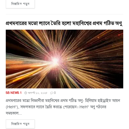
বিস্তারিত পড়ুন
প্রথমবারের মতো ল্যাবে তৈরি হলো মহাবিশ্বের প্রথম গঠিত অণু
SB NEWS 1
আগস্ট ১০, ২০২৫
0
প্রথমবারের মতো বিজ্ঞানীরা মহাবিশ্বের প্রথম গঠিত অণু- হিলিয়াম হাইড্রাইড আয়ন
(HeH⁺), সফলভাবে ল্যাবে তৈরি করতে পেরেছেন। HeH⁺ অণু গঠনের
সময়কাল...
বিস্তারিত পড়ুন