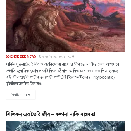
SCIENCE BEE NEWS
জানুয়ারি ৩০, ২০২৪
0
মার্কিন যুক্তরাষ্ট্রের ইউটা ও অ্যারিজোনা রাজ্যের সীমান্তে অবস্থিত লেক পাওয়েলে
সম্প্রতি জুরাসিক যুগের একটি বিরল জীবাশ্ম আবিষ্কারের খবর প্রকাশিত হয়েছে।
এই জীবাশ্মগুলি প্রাচীন স্তন্যপায়ী প্রাণী ট্রাইটিলোডনটিডের (Tritylodontid)।
ট্রাইটিলোডনটিড ছিল উষ্ণ...
বিস্তারিত পড়ুন
সিলিকন এর তৈরি জীব – কল্পনা নাকি বাস্তবতা