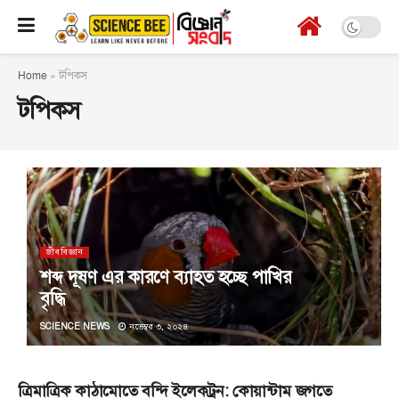
Home
»
টপিকস
টপিকস
জীববিজ্ঞান
শব্দ দূষণ এর কারণে ব্যাহত হচ্ছে পাখির
বৃদ্ধি
SCIENCE NEWS
নভেম্বর ৩, ২০২৪
ত্রিমাত্রিক কাঠামোতে বন্দি ইলেকট্রন: কোয়ান্টাম জগতে