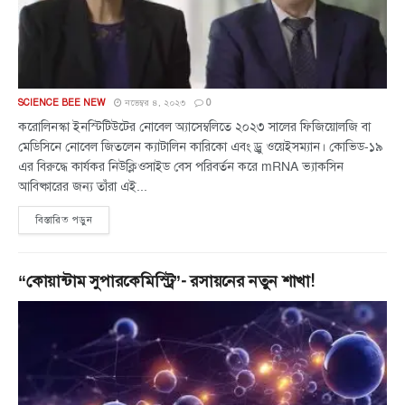
SCIENCE BEE NEW
নভেম্বর ৪, ২০২৩
0
করোলিনস্কা ইনস্টিটিউটের নোবেল অ্যাসেম্বলিতে ২০২৩ সালের ফিজিয়োলজি বা
মেডিসিনে নোবেল জিতলেন ক্যাটালিন কারিকো এবং ড্রু ওয়েইসম্যান। কোভিড-১৯
এর বিরুদ্ধে কার্যকর নিউক্লিওসাইড বেস পরিবর্তন করে mRNA ভ্যাকসিন
আবিষ্কারের জন্য তাঁরা এই...
বিস্তারিত পড়ুন
“কোয়ান্টাম সুপারকেমিস্ট্রি”- রসায়নের নতুন শাখা!