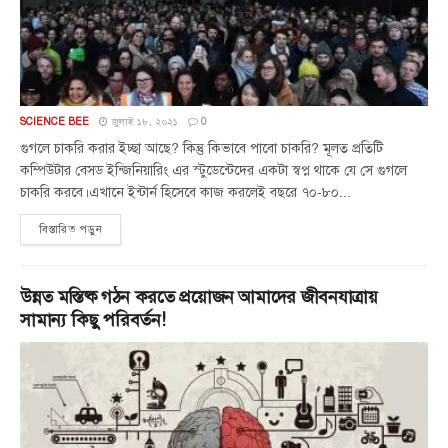
SCIENCE BEE
জুলাই ১৮, ২০২১
0
গুগলে চাকরি করার ইচ্ছা আছে? কিন্তু কিভাবে পাবো চাকরি? মূলত প্রতিটি
কম্পিউটার বেসড ইন্জিনিয়ারিং এর স্টুডেন্টেদের একটা স্বপ্ন থাকে যে সে গুগলে
চাকরি করবে।এখানে ইন্টার্ন হিসেবে কাজ করলেই বছরে ৭০-৮০...
বিস্তারিত পড়ুন
উন্নত মস্তিষ্ক গঠন করতে প্রয়োজন আমাদের জীবনযাত্রায়
সামান্য কিছু পরিবর্তন!