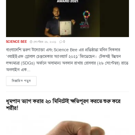
SCIENCE BEE
সেপ্টেম্বর ২৯, ২০২১
0
বাংলাদেশি তরুণ উদ্যোক্তা এবং Science Bee এর প্রতিষ্ঠাতা মবিন সিকদার
‌‘ওয়াইইএফ গ্লোবাল চেঞ্জমেকার অ্যাওয়ার্ড ২০২১’ জিতেছেন। টেকসই উন্নয়ন
লক্ষ্যমাত্রা (SDGs) অর্জনে অসামান্য অবদান রাখায় রোববার (২৬ সেপ্টেম্বর) রাতে
অনলাইন এক...
বিস্তারিত পড়ুন
ধূমপান ত্যাগ করার ২০ মিনিটেই ক্ষতিপূরণ করতে শুরু করে
শরীর!