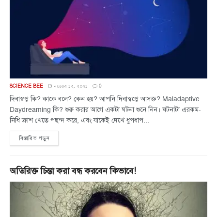
SCIENCE BEE
নভেম্বর ১২, ২০২১
0
দিবাস্বপ্ন কি? কাকে বলে? কেন হয়? আপনি দিবাস্বপ্নে আসক্ত? Maladaptive
Daydreaming কি? শুরু করার আগে একটা ঘটনা শুনে নিন। ঘটনাটা এরকম-
নিধি ক্রাশ খেতে পছন্দ করে, এবং যাকেই দেখে ধুপধাপ...
বিস্তারিত পড়ুন
অতিরিক্ত চিন্তা করা বন্ধ করবেন কিভাবে!