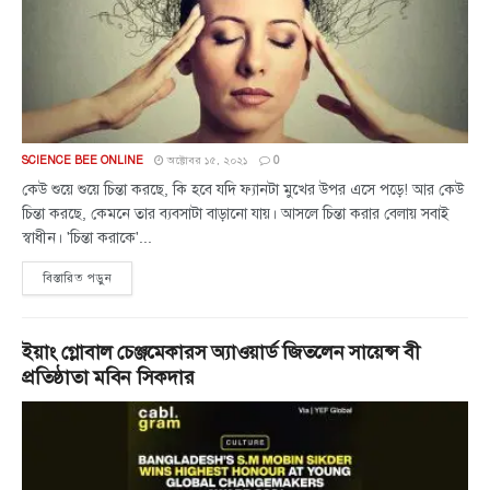
SCIENCE BEE ONLINE
অক্টোবর ১৫, ২০২১
0
কেউ শুয়ে শুয়ে চিন্তা করছে, কি হবে যদি ফ্যানটা মুখের উপর এসে পড়ে! আর কেউ
চিন্তা করছে, কেমনে তার ব্যবসাটা বাড়ানো যায়। আসলে চিন্তা করার বেলায় সবাই
স্বাধীন। 'চিন্তা করাকে'...
বিস্তারিত পড়ুন
ইয়াং গ্লোবাল চেঞ্জমেকারস অ্যাওয়ার্ড জিতলেন সায়েন্স বী
প্রতিষ্ঠাতা মবিন সিকদার