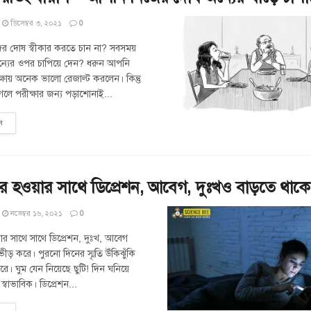
ডিসেম্বর ৩, ২০২১
0
র দোষ স্বীকার করতে চান না? সবসময়
্যের ওপর চাপিয়ে দেন? ধরুন আপনি
রীক্ষায় অনেক ভালো রেজাল্ট করলেন। কিন্তু
ে পরীক্ষার জন্য পড়াশোনাই...
ন
র হওয়ার সাথে ডিপ্রেশন, আবেগ, দুঃখও বাড়তে থাক
নভেম্বর ১৬, ২০২১
0
র সাথে সাথে ডিপ্রেশন, দুঃখ, আবেগ
ড় করে। পুরনো দিনের স্মৃতি উঁকিঝুঁকি
ে। ঘুম যেন নিয়েছে ছুটি! দিন ঘনিয়ে
বাভাবিক। ডিপ্রেশন...