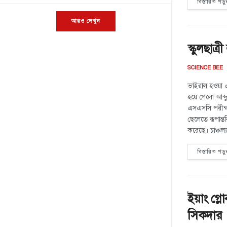
বিস্তারিত পড়ু
আরও দেখুন
স্কুলছাত
SCIENCE BEE
ভাইরাল হওয়া এক
হয়ে গেলো আব্দু
এসএসসি পরীক্ষ
ছেলেতে রূপান্ত
করেছে। চাঞ্চল্
বিস্তারিত পড়ু
ইয়াং গ্ল
সিকদার