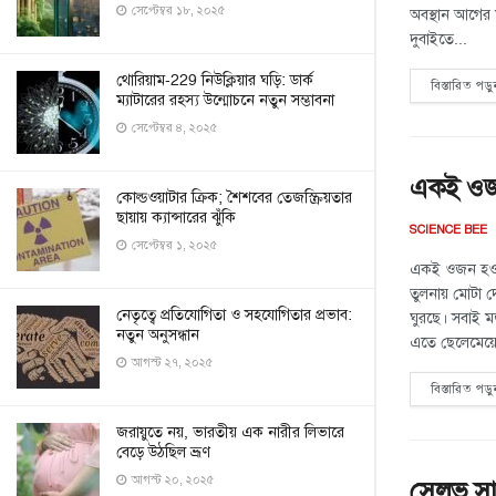
সেপ্টেম্বর ১৮, ২০২৫
অবস্থান আগের 
দুবাইতে...
থোরিয়াম-229 নিউক্লিয়ার ঘড়ি: ডার্ক
বিস্তারিত পড়ু
ম্যাটারের রহস্য উন্মোচনে নতুন সম্ভাবনা
সেপ্টেম্বর ৪, ২০২৫
একই ওজন
কোল্ডওয়াটার ক্রিক; শৈশবের তেজস্ক্রিয়তার
ছায়ায় ক্যান্সারের ঝুঁকি
SCIENCE BEE
সেপ্টেম্বর ১, ২০২৫
একই ওজন হওয়া
তুলনায় মোটা দে
নেতৃত্বে প্রতিযোগিতা ও সহযোগিতার প্রভাব:
ঘুরছে। সবাই মজ
নতুন অনুসন্ধান
এতে ছেলেমেয়ে 
আগস্ট ২৭, ২০২৫
বিস্তারিত পড়ু
জরায়ুতে নয়, ভারতীয় এক নারীর লিভারে
বেড়ে উঠছিল ভ্রূণ
আগস্ট ২০, ২০২৫
সেলভ সা