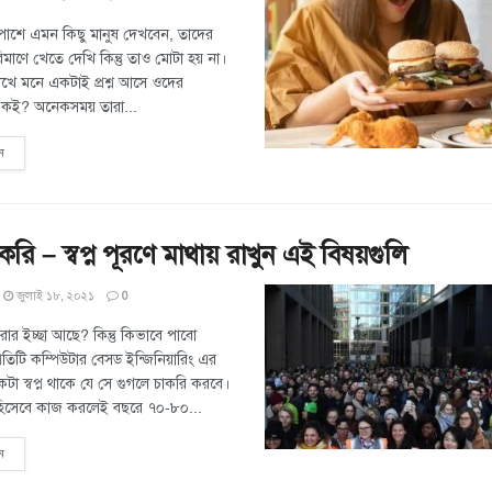
শে এমন কিছু মানুষ দেখবেন, তাদের
িমাণে খেতে দেখি কিন্তু তাও মোটা হয় না।
খে মনে একটাই প্রশ্ন আসে ওদের
য় কই? অনেকসময় তারা...
ন
করি – স্বপ্ন পূরণে মাথায় রাখুন এই বিষয়গুলি
জুলাই ১৮, ২০২১
0
রার ইচ্ছা আছে? কিন্তু কিভাবে পাবো
রতিটি কম্পিউটার বেসড ইন্জিনিয়ারিং এর
একটা স্বপ্ন থাকে যে সে গুগলে চাকরি করবে।
ন হিসেবে কাজ করলেই বছরে ৭০-৮০...
ন