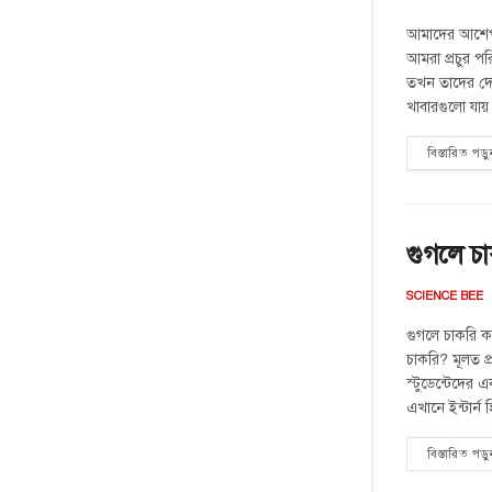
আমাদের আশেপা
আমরা প্রচুর পর
তখন তাদের দে
খাবারগুলো যা
বিস্তারিত পড়ু
গুগলে চা
SCIENCE BEE
গুগলে চাকরি ক
চাকরি? মূলত প্
স্টুডেন্টেদের 
এখানে ইন্টার্
বিস্তারিত পড়ু