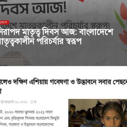
দ্যোগ
িরাপদ মাতৃত্ব দিবস আজ: বাংলাদেশে
াতৃত্বকালীন পরিচর্যার স্বরূপ
লেও দক্ষিণ এশিয়ায় গবেষণা ও উদ্ভাবনে সবার পেছন
শ
জানুয়ারি ১০, ২০২২
0
ষাপটে, ২০২০ সালের তুলনায় ২০২১ সালে
্ষণ এবং বৃত্তিমূলক শিক্ষায় বাংলাদেশ কিছুটা
িক্ষা, গবেষণা ও উদ্ভাবনে বাংলাদেশের