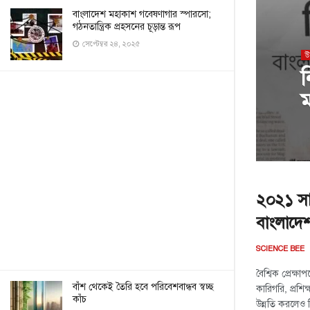
বাংলাদেশ মহাকাশ গবেষণাগার স্পারসো;
গঠনতান্ত্রিক প্রহসনের চূড়ান্ত রূপ
সেপ্টেম্বর ২৪, ২০২৫
উ
ন
ম
২০২১ সা
বাংলাদে
SCIENCE BEE
বৈশ্বিক প্রেক্
বাঁশ থেকেই তৈরি হবে পরিবেশবান্ধব স্বচ্ছ
কারিগরি, প্রশিক
কাঁচ
উন্নতি করলেও শ