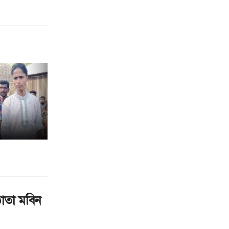
্ঠাতা মবিন