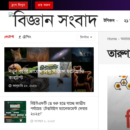
ব্লগে লিখুন
প্রশ্ন করুন
টপিকস
২১
লেটেস্ট
ট্রেন্ডিং
ফিল্টার
Home
»
অন্যান্য
তারুণ্
নতুন বছরে সায়েন্স বি’র সায়েন্স ফটোগ্রাফি
কনটেস্ট
জানুয়ারি ২৮, ২০২৬
বিইউএফটি তে শুরু হতে যাচ্ছে জাতীয়
পর্যায়ের ‘টেক্সটাইল ম্যানেজমেন্ট ফেয়ার
২০২৫!’
নভেম্বর ৮, ২০২৫