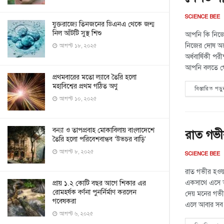
SCIENCE BEE
যুক্তরাজ্যে তিনজনের ডিএনএ থেকে জন্ম
নিল আঁটটি সুস্থ শিশু
আপনি কি নিজে
নিজের দোষ অন
আগস্ট ১৮, ২০২৫
অর্ধবার্ষিকী প
আপনি বলতে গেল
প্রথমবারের মতো ল্যাবে তৈরি হলো
মহাবিশ্বের প্রথম গঠিত অণু
বিস্তারিত পড়ু
আগস্ট ১০, ২০২৫
বন্যা ও তাপপ্রবাহ মোকাবিলায় বাংলাদেশে
রাত গভী
তৈরি হলো পরিবেশবান্ধব ‘উভচর বাড়ি’
আগস্ট ৮, ২০২৫
SCIENCE BEE
রাত গভীর হওয়া
একসাথে এসে ভী
প্রায় ১.২ কোটি বছর আগে শিকার এর
রোমহর্ষক বর্ণনা পুনর্নির্মাণ করলেন
দেয় মনের গভীর
গবেষকরা
এলে আবার সব স্
আগস্ট ৬, ২০২৫