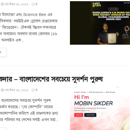
সেপ্টেম্বর ২৯, ২০২১
0
ণ উদ্যোক্তা এবং Science Bee এর
িন সিকদার ‌‘ওয়াইইএফ গ্লোবাল চেঞ্জমেকার
১’ জিতেছেন। টেকসই উন্নয়ন লক্ষ্যমাত্রা
ে অসামান্য অবদান রাখায় রোববার (২৬
াতে অনলাইন এক...
ন
দার – বাংলাদেশের সবচেয়ে সুদর্শন পুরুষ
সেপ্টেম্বর ১৯, ২০২১
0
 বাংলাদেশের সবচেয়ে সুদর্শন পুরুষ
র্জন করেছে। "নো কোম্পানি" নামের
অকোম্পানির জরিপে এই চাঞ্চল্যকর তথ্য
ার পরিবার সহ দেশের সবাই এখন মহা...