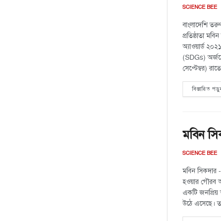
SCIENCE BEE
বাংলাদেশি তরু
প্রতিষ্ঠাতা মব
অ্যাওয়ার্ড ২০২
(SDGs) অর্জন
সেপ্টেম্বর) র
বিস্তারিত পড়ু
মবিন সিক
SCIENCE BEE
মবিন সিকদার -
হওয়ার গৌরব অ
একটি জনপ্রিয় 
উঠে এসেছে। ত