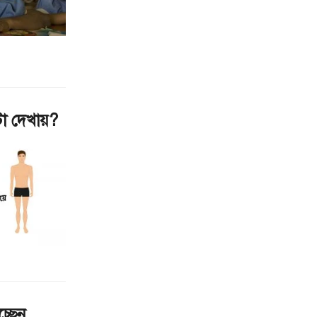
টা দেখায়?
্ছেন