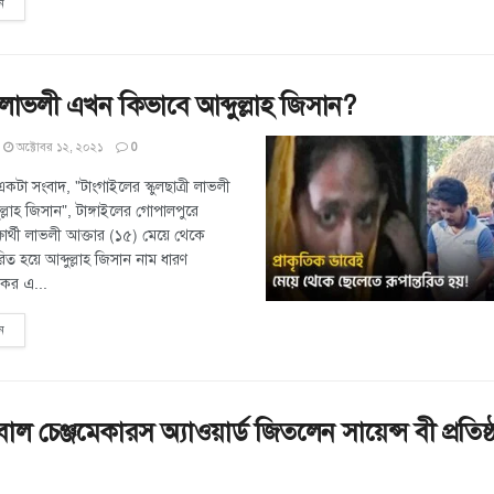
ন
্রী লাভলী এখন কিভাবে আব্দুল্লাহ জিসান?
অক্টোবর ১২, ২০২১
0
টা সংবাদ, "টাংগাইলের স্কুলছাত্রী লাভলী
ল্লাহ জিসান", টাঙ্গাইলের গোপালপুরে
ার্থী লাভলী আক্তার (১৫) মেয়ে থেকে
রিত হয়ে আব্দুল্লাহ জিসান নাম ধারণ
যকর এ...
ন
োবাল চেঞ্জমেকারস অ্যাওয়ার্ড জিতলেন সায়েন্স বী প্রতিষ