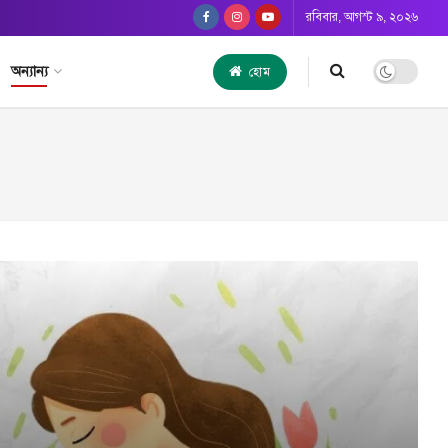
রবিবার, আগস্ট ৯, ২০২৬
অন্যান্য
হোম