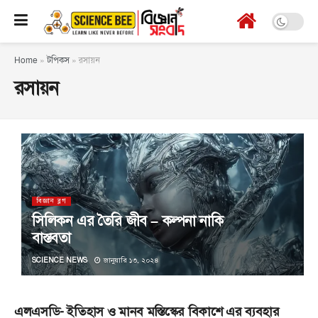
Home
»
টপিকস
»
রসায়ন
রসায়ন
বিজ্ঞান ব্লগ
সিলিকন এর তৈরি জীব – কল্পনা নাকি
বাস্তবতা
SCIENCE NEWS
জানুয়ারি ১৩, ২০২৪
এলএসডি- ইতিহাস ও মানব মস্তিস্কের বিকাশে এর ব্যবহার