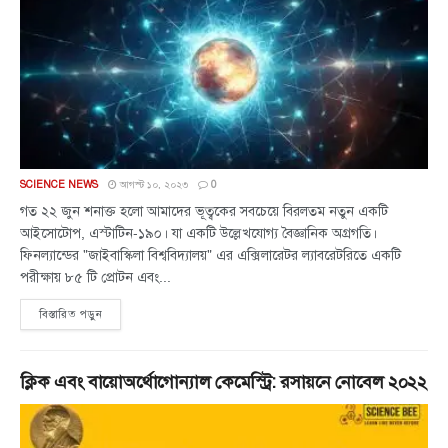
SCIENCE NEWS
আগস্ট ১০, ২০২৩
0
গত ২২ জুন শনাক্ত হলো আমাদের ভূত্বকের সবচেয়ে বিরলতম নতুন একটি
আইসোটোপ, এস্টাটিন-১৯০। যা একটি উল্লেখযোগ্য বৈজ্ঞানিক অগ্রগতি।
ফিনল্যান্ডের "জাইবাস্কিলা বিশ্ববিদ্যালয়" এর এক্সিলারেটর ল্যাবরেটরিতে একটি
পরীক্ষায় ৮৫ টি প্রোটন এবং...
বিস্তারিত পড়ুন
ক্লিক এবং বায়োঅর্থোগোন্যাল কেমেস্ট্রি: রসায়নে নোবেল ২০২২