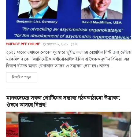
SCIENCE BEE ONLINE
অক্টোবর ৬, ২০২১
0
২০২১ সালের রসায়নে নোবেল পুরস্কারে ভূষিত করা হয় বেঞ্জামিন লিস্ট এবং ডেভিড
ম্যাকমিলান কে। 'অ্যাসিমেট্রিক অর্গানোক্যাটালাইসিস বা জৈব-অনুঘটন বিক্রিয়া' এর
বিকাশ ঘটাতে আরায় যৌথভাবে তাদের এ সম্মাননা দেয়া হয়। তাদের...
বিস্তারিত পড়ুন
মানবদেহের সকল প্রোটিনের সম্ভাব্য গঠনকাঠামো উদ্ভাবন:
ঔষধে আসছে বিপ্লব!