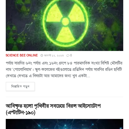
SCIENCE BEE ONLINE
আগস্ট ১২, ২০২৩
0
পর্যায় সারণির ৬নং পর্যায় এবং ১৬নং গ্রুপে ৮৪ পারমাণবিক সংখ্যা বিশিষ্ট মৌলটির
নাম 'পোলোনিয়াম'। স্কুল-কলেজের বইগুলোতে প্রতিদিন পর্যায় সারণির রঙিন ছবিটি
দেখতে দেখতে এ বিষয়টা আর আমাদের জন্য খুব একটা...
বিস্তারিত পড়ুন
আবিষ্কৃত হলো পৃথিবীর সবচেয়ে বিরল আইসোটোপ
(এস্টাটিন-১৯০)