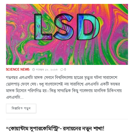
SCIENCE NEWS
নভেম্বর ১৮, ২০২৩
0
গতবছর এলএসডি মাদক সেবনে বিশ্ববিদ্যালয় ছাত্রের মৃত্যুর ঘটনা সারাদেশে
তোলপাড় ফেলে দেয়। শুধু বাংলাদেশেই নয় সারাবিশ্বে এলএসডি একটি ভয়ঙ্কর
মাদক হিসেবে পরিগণিত হয়। কিন্তু সাম্প্রতিক কিছু গবেষণায় মানসিক চিকিৎসায়
এলএসডি...
বিস্তারিত পড়ুন
“কোয়ান্টাম সুপারকেমিস্ট্রি”- রসায়নের নতুন শাখা!