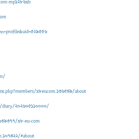
u-com-mp1286xb
com
on=profile&uid=529556
om/
dex.php?members/x8eucom.136549/about
om/diary/202605110000/
41639377/x8-eu-com
m.107422/#about