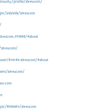
mmunity/profile/x8eucom/
opic/161629/x8eucom
/
/x8eucom.27333/#about
or/x8eucom/
f/user/50832-x8eucom/#about
users/x8eucom/
-eu-com
om
opic/423650/x8eucom