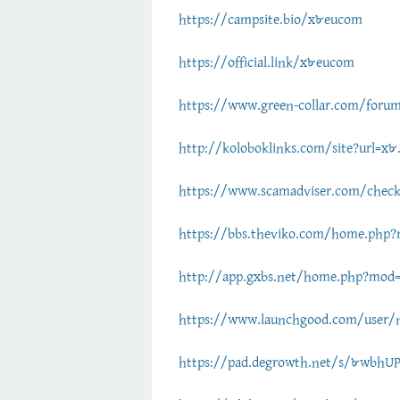
https://campsite.bio/x8eucom
https://official.link/x8eucom
https://www.green-collar.com/foru
http://koloboklinks.com/site?url=x8
https://www.scamadviser.com/check
https://bbs.theviko.com/home.php
http://app.gxbs.net/home.php?mod
https://www.launchgood.com/user/ne
https://pad.degrowth.net/s/8wbhU