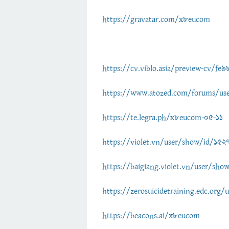
https://gravatar.com/x8eucom
https://cv.viblo.asia/preview-cv/f
https://www.atozed.com/forums/us
https://te.legra.ph/x8eucom-05-11
https://violet.vn/user/show/id/152
https://baigiang.violet.vn/user/sh
https://zerosuicidetraining.edc.org/
https://beacons.ai/x8eucom