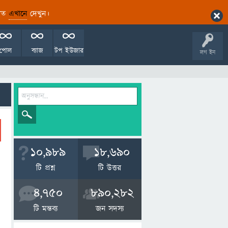
ারিত
এখানে
দেখুন।
পোল
ব্যাজ
টপ ইউজার
লগ ইন
10,989
18,690
টি প্রশ্ন
টি উত্তর
4,750
890,282
টি মন্তব্য
জন সদস্য