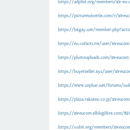
https://adplist.org/members/x8-e
https://pictureinbottle.com/r/x8eu
https://hkgay.net/member.php?acti
https://en.cofacts.tw/user/x8eucom
https://photouploads.com/x8eucom
https://buyerseller.xyz/user/x8euc
https://www.zophar.net/forums/in
https://plaza.rakuten.co.jp/x8euc
https://x8eucom.elbloglibre.com/
https://vnbit.org/members/x8euco