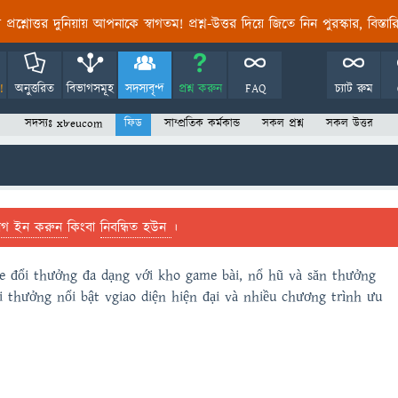
তির প্রশ্নোত্তর দুনিয়ায় আপনাকে স্বাগতম! প্রশ্ন-উত্তর দিয়ে জিতে নিন পুরস্কার, বিস্ত
!
অনুত্তরিত
বিভাগসমূহ
সদস্যবৃন্দ
প্রশ্ন করুন
FAQ
চ্যাট রুম
সদস্যঃ x8eucom
ফিড
সাম্প্রতিক কর্মকান্ড
সকল প্রশ্ন
সকল উত্তর
লগ ইন করুন
কিংবা
নিবন্ধিত হউন
।
 đổi thưởng đa dạng với kho game bài, nổ hũ và săn thưởng
 thưởng nổi bật vgiao diện hiện đại và nhiều chương trình ưu