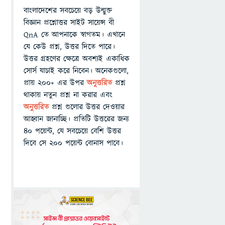
বাংলাদেশের সবচেয়ে বড় উন্মুক্ত
বিজ্ঞান প্রশ্নোত্তর সাইট সায়েন্স বী
QnA তে আপনাকে স্বাগতম। এখানে
যে কেউ প্রশ্ন, উত্তর দিতে পারে।
উত্তর গ্রহণের ক্ষেত্রে অবশ্যই একাধিক
সোর্স যাচাই করে নিবেন। অনেকগুলো,
প্রায় ২০০+ এর উপর
অনুত্তরিত
প্রশ্ন
থাকায় নতুন প্রশ্ন না করার এবং
অনুত্তরিত
প্রশ্ন গুলোর উত্তর দেওয়ার
আহ্বান জানাচ্ছি। প্রতিটি উত্তরের জন্য
৪০ পয়েন্ট, যে সবচেয়ে বেশি উত্তর
দিবে সে ২০০ পয়েন্ট বোনাস পাবে।