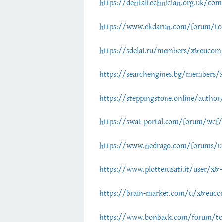
https://dentaltechnician.org.uk/co
https://www.ekdarun.com/forum/t
https://sdelai.ru/members/x8eucom
https://searchengines.bg/members
https://steppingstone.online/auth
https://swat-portal.com/forum/wc
https://www.nedrago.com/forums/
https://www.plotterusati.it/user/x8
https://brain-market.com/u/x8euc
https://www.bonback.com/forum/t