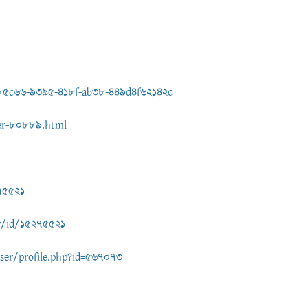
e985c66-9395-418f-ab38-449d4f62142c
er-80889.html
75521
ow/id/15275521
user/profile.php?id=567073