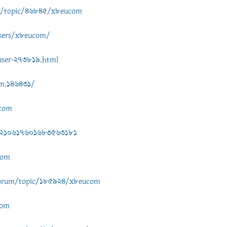
m/topic/46845/x8eucom
users/x8eucom/
user-273819.html
om.146431/
_com
/18210617601683563181
com
forum/topic/185924/x8eucom
com