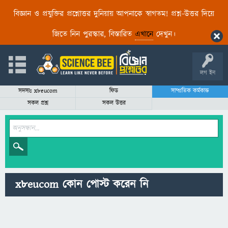
বিজ্ঞান ও প্রযুক্তির প্রশ্নোত্তর দুনিয়ায় আপনাকে স্বাগতম! প্রশ্ন-উত্তর দিয়ে
জিতে নিন পুরস্কার, বিস্তারিত
এখানে
দেখুন।
লগ ইন
সদস্যঃ x8eucom
ফিড
সাম্প্রতিক কর্মকান্ড
সকল প্রশ্ন
সকল উত্তর
x8eucom কোন পোস্ট করেন নি