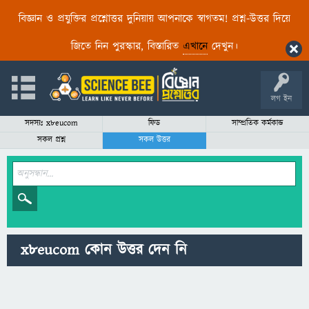
বিজ্ঞান ও প্রযুক্তির প্রশ্নোত্তর দুনিয়ায় আপনাকে স্বাগতম! প্রশ্ন-উত্তর দিয়ে
জিতে নিন পুরস্কার, বিস্তারিত
এখানে
দেখুন।
লগ ইন
সদস্যঃ x8eucom
ফিড
সাম্প্রতিক কর্মকান্ড
সকল প্রশ্ন
সকল উত্তর
x8eucom কোন উত্তর দেন নি