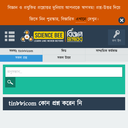
বিজ্ঞান ও প্রযুক্তির প্রশ্নোত্তর দুনিয়ায় আপনাকে স্বাগতম! প্রশ্ন-উত্তর দিয়ে
জিতে নিন পুরস্কার, বিস্তারিত
এখানে
দেখুন।
লগ ইন
সদস্যঃ tin88icom
ফিড
সাম্প্রতিক কর্মকান্ড
সকল প্রশ্ন
সকল উত্তর
tin88icom কোন প্রশ্ন করেন নি