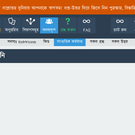
তির প্রশ্নোত্তর দুনিয়ায় আপনাকে স্বাগতম! প্রশ্ন-উত্তর দিয়ে জিতে নিন পুরস্কার, বিস্ত
!
অনুত্তরিত
বিভাগসমূহ
সদস্যবৃন্দ
প্রশ্ন করুন
FAQ
চ্যাট রুম
সদস্যঃ tin88icom
ফিড
সাম্প্রতিক কর্মকান্ড
সকল প্রশ্ন
সকল উত্তর
নি