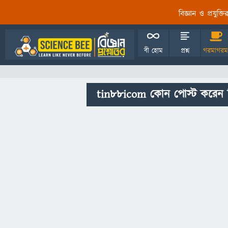
বিজ্ঞান ও প্রযুক্
বী হোম
প্রশ্ন
গরমাগরম
tin88icom কোন পোস্ট করেন 