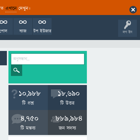
ারিত
এখানে
দেখুন।
পোল
ব্যাজ
টপ ইউজার
লগ ইন
10,988
18,690
টি প্রশ্ন
টি উত্তর
4,750
889,984
টি মন্তব্য
জন সদস্য