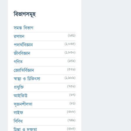
বিভাগসমূহ
সমস্ত বিভাগ
(641)
রসায়ন
(1,035)
পদার্থবিজ্ঞান
(1,830)
জীববিজ্ঞান
(159)
গণিত
(526)
জ্যোতির্বিজ্ঞান
(1,989)
স্বাস্থ্য ও চিকিৎসা
(736)
প্রযুক্তি
(67)
আইকিউ
(81)
সৃজনশীলতা
(388)
লাইফ
(749)
বিবিধ
(385)
চিন্তা ও দক্ষতা