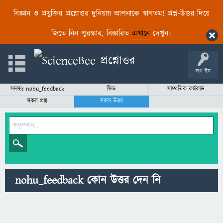
বিজ্ঞান ও প্রযুক্তির প্রশ্নোত্তর দুনিয়ায় আপনাকে স্বাগতম! প্রশ্ন-উত্তর দিয়ে
জিতে নিন পুরস্কার, বিস্তারিত
এখানে
দেখুন।
লগ ইন
সদস্যঃ nohu_feedback
ফিড
সাম্প্রতিক কর্মকান্ড
সকল প্রশ্ন
সকল উত্তর
nohu_feedback কোন উত্তর দেন নি