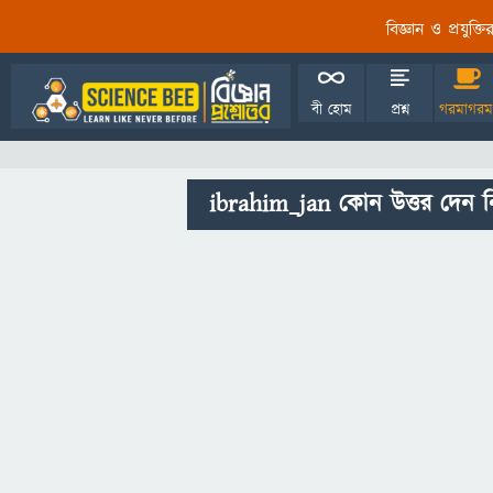
বিজ্ঞান ও প্রযুক্
বী হোম
প্রশ্ন
গরমাগরম
ibrahim_jan কোন উত্তর দেন ন