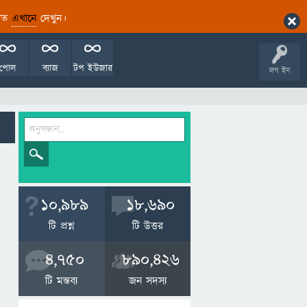
ারিত
এখানে
দেখুন।
পোল
ব্যাজ
টপ ইউজার
লগ ইন
10,989
18,690
টি প্রশ্ন
টি উত্তর
4,750
890,426
টি মন্তব্য
জন সদস্য