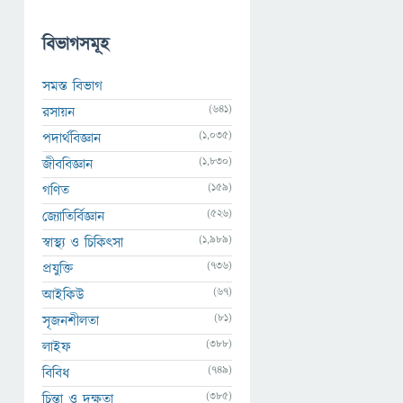
বিভাগসমূহ
সমস্ত বিভাগ
(641)
রসায়ন
(1,035)
পদার্থবিজ্ঞান
(1,830)
জীববিজ্ঞান
(159)
গণিত
(526)
জ্যোতির্বিজ্ঞান
(1,989)
স্বাস্থ্য ও চিকিৎসা
(736)
প্রযুক্তি
(67)
আইকিউ
(81)
সৃজনশীলতা
(388)
লাইফ
(749)
বিবিধ
(385)
চিন্তা ও দক্ষতা