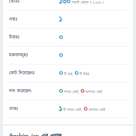
130
স্কোরঃ
পয়েন্ট (র‌্যাংক #
1,668
)
1
প্রশ্নঃ
0
উত্তরঃ
0
মন্তব্যসমূহঃ
0
0
ভোট দিয়েছেনঃ
টি প্রশ্ন,
টি উত্তর
0
0
দান করেছেন:
সম্মত ভোট,
অসম্মত ভোট
1
0
প্রাপ্তঃ
টি সম্মত ভোট,
অসম্মত ভোট