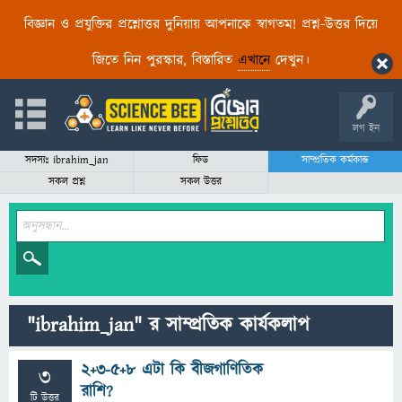
বিজ্ঞান ও প্রযুক্তির প্রশ্নোত্তর দুনিয়ায় আপনাকে স্বাগতম! প্রশ্ন-উত্তর দিয়ে
জিতে নিন পুরস্কার, বিস্তারিত
এখানে
দেখুন।
লগ ইন
সদস্যঃ ibrahim_jan
ফিড
সাম্প্রতিক কর্মকান্ড
সকল প্রশ্ন
সকল উত্তর
"ibrahim_jan" র সাম্প্রতিক কার্যকলাপ
2+3-5+8 এটা কি বীজগাণিতিক
3
রাশি?
টি উত্তর