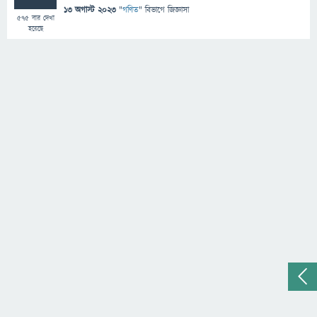
13 অগাস্ট 2023
"
গণিত
" বিভাগে
জিজ্ঞাসা
575
বার দেখা
হয়েছে