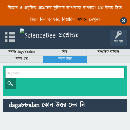
বিজ্ঞান ও প্রযুক্তির প্রশ্নোত্তর দুনিয়ায় আপনাকে স্বাগতম! প্রশ্ন-উত্তর দিয়ে
জিতে নিন পুরস্কার, বিস্তারিত
এখানে
দেখুন।
লগ ইন
সদস্যঃ daga88alan
ফিড
সাম্প্রতিক কর্মকান্ড
সকল প্রশ্ন
সকল উত্তর
daga88alan কোন উত্তর দেন নি