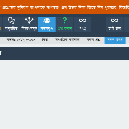
তির প্রশ্নোত্তর দুনিয়ায় আপনাকে স্বাগতম! প্রশ্ন-উত্তর দিয়ে জিতে নিন পুরস্কার, বিস্ত
!
অনুত্তরিত
বিভাগসমূহ
সদস্যবৃন্দ
প্রশ্ন করুন
FAQ
চ্যাট রুম
সদস্যঃ cakhiatvcat
ফিড
সাম্প্রতিক কর্মকান্ড
সকল প্রশ্ন
সকল উত্তর
ি