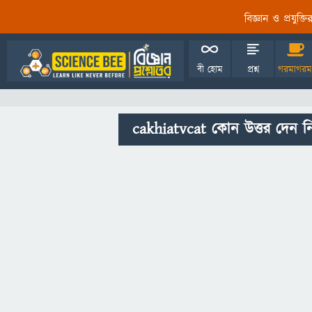
বিজ্ঞান ও প্রযুক্
বী হোম
প্রশ্ন
গরমাগরম
cakhiatvcat কোন উত্তর দেন ন