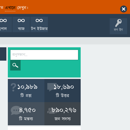
ারিত
এখানে
দেখুন।
পোল
ব্যাজ
টপ ইউজার
লগ ইন
10,989
18,690
টি প্রশ্ন
টি উত্তর
4,750
890,276
টি মন্তব্য
জন সদস্য