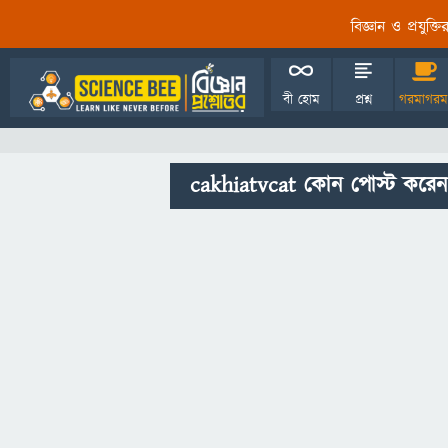
বিজ্ঞান ও প্রযুক্
বী হোম
প্রশ্ন
গরমাগরম
cakhiatvcat কোন পোস্ট করেন