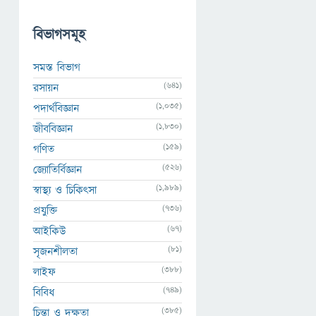
বিভাগসমূহ
সমস্ত বিভাগ
(641)
রসায়ন
(1,035)
পদার্থবিজ্ঞান
(1,830)
জীববিজ্ঞান
(159)
গণিত
(526)
জ্যোতির্বিজ্ঞান
(1,989)
স্বাস্থ্য ও চিকিৎসা
(736)
প্রযুক্তি
(67)
আইকিউ
(81)
সৃজনশীলতা
(388)
লাইফ
(749)
বিবিধ
(385)
চিন্তা ও দক্ষতা