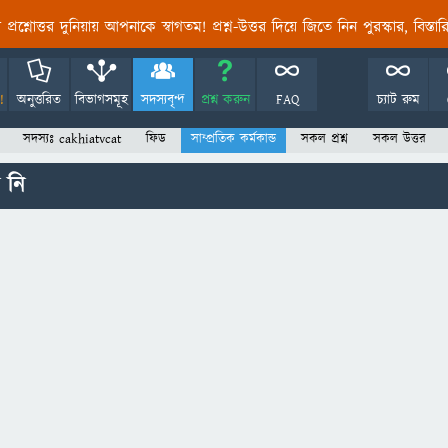
তির প্রশ্নোত্তর দুনিয়ায় আপনাকে স্বাগতম! প্রশ্ন-উত্তর দিয়ে জিতে নিন পুরস্কার, বিস্ত
!
অনুত্তরিত
বিভাগসমূহ
সদস্যবৃন্দ
প্রশ্ন করুন
FAQ
চ্যাট রুম
সদস্যঃ cakhiatvcat
ফিড
সাম্প্রতিক কর্মকান্ড
সকল প্রশ্ন
সকল উত্তর
 নি