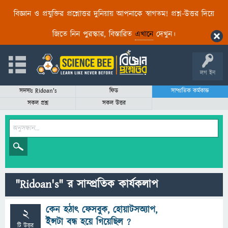
বিজ্ঞান ও প্রযুক্তির প্রশ্নোত্তর দুনিয়ায় আপনাকে স্বাগতম! প্রশ্ন-উত্তর দিয়ে
জিতে নিন পুরস্কার, বিস্তারিত
এখানে
দেখুন।
লগ ইন
সদস্যঃ Ridoan's
ফিড
সাম্প্রতিক কর্মকান্ড
সকল প্রশ্ন
সকল উত্তর
"Ridoan's" র সাম্প্রতিক কার্যকলাপ
কেন হঠাৎ ফেসবুক, হোয়াটসঅ্যাপ,
2
ইন্সটা বন্ধ হয়ে গিয়েছিল ?
টি উত্তর