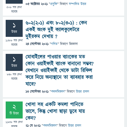
05 অক্টোবর 2021
"
প্রযুক্তি
" বিভাগে
সম্পাদিত উত্তর
508
বার দেখা
হয়েছে
৬÷২(২+১) এবং ৮÷২(৩+১) : কেন
1
একই অংক দুই ক্যালকুলেটরে
উত্তর
দুইরকম দেখায় ?
1,388
বার দেখা
24 সেপ্টেম্বর 2021
"
গণিত
" বিভাগে
জিজ্ঞাসা
হয়েছে
মোবাইলের পাওয়ার ব্যাংকের মত
1
কোন ওয়াইফাই ব্যাংক বানানো সম্ভব?
উত্তর
যেখানে ওয়াইফাই থেকে ডাটা রিফিল
840
বার দেখা
করে নিয়ে অন্যস্থানে তা ব্যাবহার করা
হয়েছে
যাবে?
13 সেপ্টেম্বর 2021
"
পদার্থবিজ্ঞান
" বিভাগে
উত্তর প্রদান
খোসা সহ একটি কমলা পানিতে
2
ভাসে, কিন্তু খোসা ছাড়া ডুবে যায়
টি উত্তর
কেন?
1,938
বার দেখা
21 মে 2021
"
পদার্থবিজ্ঞান
" বিভাগে
উত্তর প্রদান
হয়েছে