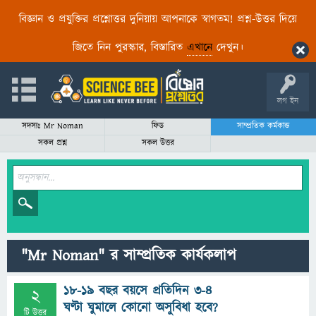
বিজ্ঞান ও প্রযুক্তির প্রশ্নোত্তর দুনিয়ায় আপনাকে স্বাগতম! প্রশ্ন-উত্তর দিয়ে
জিতে নিন পুরস্কার, বিস্তারিত
এখানে
দেখুন।
লগ ইন
সদস্যঃ Mr Noman
ফিড
সাম্প্রতিক কর্মকান্ড
সকল প্রশ্ন
সকল উত্তর
"Mr Noman" র সাম্প্রতিক কার্যকলাপ
১৮-1৯ বছর বয়সে প্রতিদিন ৩-৪
2
ঘণ্টা ঘুমালে কোনো অসুবিধা হবে?
টি উত্তর