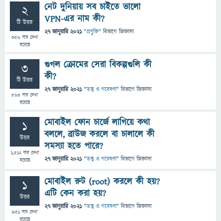
নেট দুনিয়ায় সব চাইতে ভালো
2
VPN-এর নাম কী?
টি উত্তর
27 জানুয়ারি 2021
"
প্রযুক্তি
" বিভাগে
জিজ্ঞাসা
356
বার দেখা
হয়েছে
গুগল ক্রোমের সেরা বিকল্পগুলি কী
3
কী?
টি উত্তর
27 জানুয়ারি 2021
"
তত্ত্ব ও গবেষণা
" বিভাগে
জিজ্ঞাসা
563
বার দেখা
হয়েছে
মোবাইল ফোন চার্জে লাগিয়ে কথা
1
বললে, ব্রাউজ করলে বা চালালে কী
উত্তর
সমস্যা হতে পারে?
1,512
বার দেখা
27 জানুয়ারি 2021
"
তত্ত্ব ও গবেষণা
" বিভাগে
জিজ্ঞাসা
হয়েছে
মোবাইল রুট (root) করলে কী হয়?
1
এটি কেন করা হয়?
উত্তর
27 জানুয়ারি 2021
"
তত্ত্ব ও গবেষণা
" বিভাগে
জিজ্ঞাসা
951
বার দেখা
হয়েছে