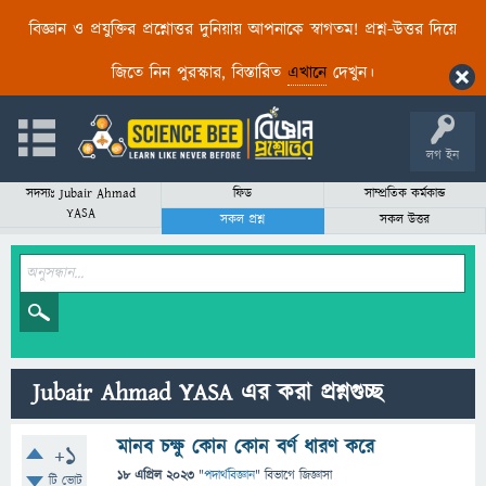
বিজ্ঞান ও প্রযুক্তির প্রশ্নোত্তর দুনিয়ায় আপনাকে স্বাগতম! প্রশ্ন-উত্তর দিয়ে
জিতে নিন পুরস্কার, বিস্তারিত
এখানে
দেখুন।
লগ ইন
সদস্যঃ Jubair Ahmad
ফিড
সাম্প্রতিক কর্মকান্ড
YASA
সকল প্রশ্ন
সকল উত্তর
Jubair Ahmad YASA এর করা প্রশ্নগুচ্ছ
মানব চক্ষু কোন কোন বর্ণ ধারণ করে
+1
18 এপ্রিল 2023
"
পদার্থবিজ্ঞান
" বিভাগে
জিজ্ঞাসা
টি ভোট