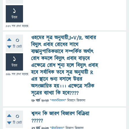
1
উত্তর
537
বার দেখা হয়েছে
ওহমের সূত্র অনুযায়ী,I=V/R. আবার
0
বিদ্যুৎ প্রবাহ রোধের সাথে
টি ভোট
ব্যস্তানুপাতিকভাবে সম্পর্কিত অর্থাৎ
1
রোধ কমলে বিদ্যুৎ প্রবাহ বাড়বে
এক্ষেত্রে রোধ শূন্য হলে বিদ্যুৎ প্রবাহ
উত্তর
হবে সর্বাধিক তবে সূত্র অনুযায়ী R
349
বার দেখা হয়েছে
এর স্থানে শুন্য বসালে উত্তর
অসংজ্ঞায়িত হয়।।। এক্ষেত্রে সঠিক
সূত্রের ব্যাখ্যা কি হবে????
28 মার্চ 2023
"
পদার্থবিজ্ঞান
" বিভাগে
জিজ্ঞাসা
শ্বসন কি জারণ বিজারণ বিক্রিয়া
0
?????
টি ভোট
27 মার্চ 2023
"
জীববিজ্ঞান
" বিভাগে
জিজ্ঞাসা