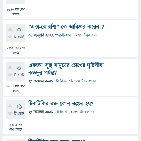
1,640
বার দেখা
হয়েছে
“এক্স-রে রশ্মি” কে আবিষ্কার করেন ?
0
08 জানুয়ারি 2022
"
পদার্থবিজ্ঞান
" বিভাগে
উত্তর প্রদান
টি ভোট
1,775
বার দেখা
হয়েছে
একজন সুস্থ মানুষের চোখের দৃষ্টিসীমা
0
কতদূর পর্যন্ত?
টি ভোট
23 ডিসেম্বর 2021
"
জীববিজ্ঞান
" বিভাগে
উত্তর প্রদান
1,533
বার দেখা
হয়েছে
টিকটিকির রক্ত কোন রঙের হয়?
+1
23 ডিসেম্বর 2021
"
প্রাণিবিদ্যা
" বিভাগে
উত্তর প্রদান
টি ভোট
5,079
বার
দেখা হয়েছে