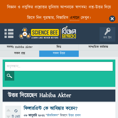
বিজ্ঞান ও প্রযুক্তির প্রশ্নোত্তর দুনিয়ায় আপনাকে স্বাগতম! প্রশ্ন-উত্তর দিয়ে
জিতে নিন পুরস্কার, বিস্তারিত
এখানে
দেখুন।
লগ ইন
সদস্যঃ Habiba Akter
ফিড
সাম্প্রতিক কর্মকান্ড
সকল প্রশ্ন
সকল উত্তর
উত্তর দিয়েছেন Habiba Akter
ফিঙ্গারপ্রিন্ট কে আবিষ্কার করেন?
0
08 জানুয়ারি 2022
"
জীববিজ্ঞান
" বিভাগে
উত্তর প্রদান
টি ভোট