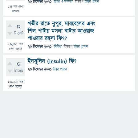
23 ডিসেম্বর 2021
"
চিন্তা ও দক্ষতা
" বিভাগে
উত্তর প্রদান
514
বার দেখা
হয়েছে
গভীর রাতে নুপুর, মারবেলের এবং
0
শিল পাটায় মসলা বাটার আওয়াজ
টি ভোট
পাওয়ার রহস্য কি??
69,495
বার
23 ডিসেম্বর 2021
"
বিবিধ
" বিভাগে
উত্তর প্রদান
দেখা হয়েছে
ইনসুলিন (insulin) কি?
0
23 ডিসেম্বর 2021
উত্তর প্রদান
টি ভোট
169,727
বার
দেখা হয়েছে