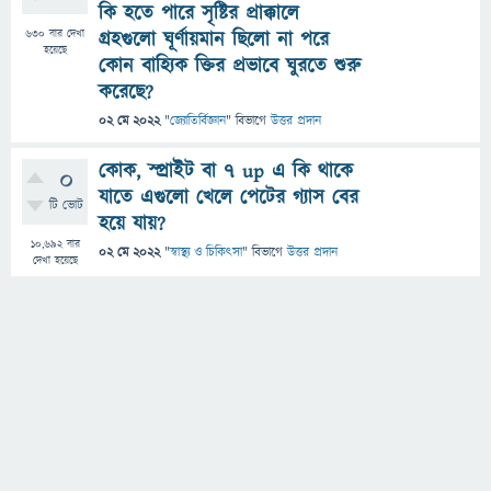
কি হতে পারে সৃষ্টির প্রাক্কালে
630
বার দেখা
গ্রহগুলো ঘূর্ণায়মান ছিলো না পরে
হয়েছে
কোন বাহ্যিক ক্তির প্রভাবে ঘুরতে শুরু
করেছে?
02 মে 2022
"
জ্যোতির্বিজ্ঞান
" বিভাগে
উত্তর প্রদান
কোক, স্প্রাইট বা 7 up এ কি থাকে
0
যাতে এগুলো খেলে পেটের গ্যাস বের
টি ভোট
হয়ে যায়?
10,692
বার
02 মে 2022
"
স্বাস্থ্য ও চিকিৎসা
" বিভাগে
উত্তর প্রদান
দেখা হয়েছে