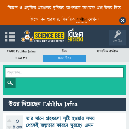
বিজ্ঞান ও প্রযুক্তির প্রশ্নোত্তর দুনিয়ায় আপনাকে স্বাগতম! প্রশ্ন-উত্তর দিয়ে
জিতে নিন পুরস্কার, বিস্তারিত
এখানে
দেখুন।
লগ ইন
সদস্যঃ Fabliha Jafna
ফিড
সাম্প্রতিক কর্মকান্ড
সকল প্রশ্ন
সকল উত্তর
উত্তর দিয়েছেন Fabliha Jafna
তার মানে গ্রহগুলো সৃষ্টি হওয়ার সময়
0
থেকেই জড়তার কারনে ঘুরছে? এমন
টি ভোট