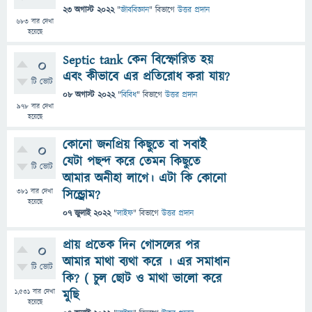
23 অগাস্ট 2022
"
জীববিজ্ঞান
" বিভাগে
উত্তর প্রদান
683
বার দেখা
হয়েছে
Septic tank কেন বিস্ফোরিত হয়
0
এবং কীভাবে এর প্রতিরোধ করা যায়?
টি ভোট
08 অগাস্ট 2022
"
বিবিধ
" বিভাগে
উত্তর প্রদান
978
বার দেখা
হয়েছে
কোনো জনপ্রিয় কিছুতে বা সবাই
0
যেটা পছন্দ করে তেমন কিছুতে
টি ভোট
আমার অনীহা লাগে। এটা কি কোনো
381
বার দেখা
সিন্ড্রোম?
হয়েছে
07 জুলাই 2022
"
লাইফ
" বিভাগে
উত্তর প্রদান
প্রায় প্রতেক দিন গোসলের পর
0
আমার মাথা ব্যথা করে । এর সমাধান
টি ভোট
কি? ( চুল ছোট ও মাথা ভালো করে
1,531
বার দেখা
মুছি
হয়েছে