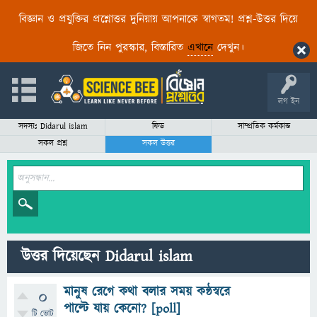
বিজ্ঞান ও প্রযুক্তির প্রশ্নোত্তর দুনিয়ায় আপনাকে স্বাগতম! প্রশ্ন-উত্তর দিয়ে
জিতে নিন পুরস্কার, বিস্তারিত
এখানে
দেখুন।
লগ ইন
সদস্যঃ Didarul islam
ফিড
সাম্প্রতিক কর্মকান্ড
সকল প্রশ্ন
সকল উত্তর
উত্তর দিয়েছেন Didarul islam
মানুষ রেগে কথা বলার সময় কন্ঠস্বরে
0
পাল্টে যায় কেনো? [poll]
টি ভোট