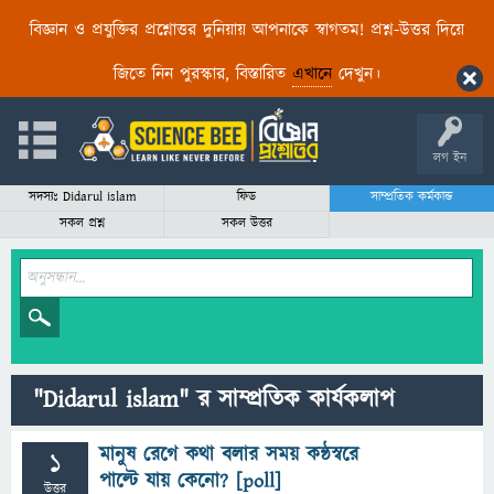
বিজ্ঞান ও প্রযুক্তির প্রশ্নোত্তর দুনিয়ায় আপনাকে স্বাগতম! প্রশ্ন-উত্তর দিয়ে
জিতে নিন পুরস্কার, বিস্তারিত
এখানে
দেখুন।
লগ ইন
সদস্যঃ Didarul islam
ফিড
সাম্প্রতিক কর্মকান্ড
সকল প্রশ্ন
সকল উত্তর
"Didarul islam" র সাম্প্রতিক কার্যকলাপ
মানুষ রেগে কথা বলার সময় কন্ঠস্বরে
1
পাল্টে যায় কেনো? [poll]
উত্তর