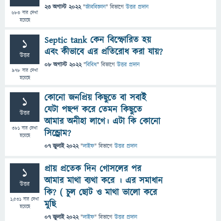
23 অগাস্ট 2022
"
জীববিজ্ঞান
" বিভাগে
উত্তর প্রদান
683
বার দেখা
হয়েছে
Septic tank কেন বিস্ফোরিত হয়
1
এবং কীভাবে এর প্রতিরোধ করা যায়?
উত্তর
08 অগাস্ট 2022
"
বিবিধ
" বিভাগে
উত্তর প্রদান
978
বার দেখা
হয়েছে
কোনো জনপ্রিয় কিছুতে বা সবাই
1
যেটা পছন্দ করে তেমন কিছুতে
উত্তর
আমার অনীহা লাগে। এটা কি কোনো
381
বার দেখা
সিন্ড্রোম?
হয়েছে
07 জুলাই 2022
"
লাইফ
" বিভাগে
উত্তর প্রদান
প্রায় প্রতেক দিন গোসলের পর
1
আমার মাথা ব্যথা করে । এর সমাধান
উত্তর
কি? ( চুল ছোট ও মাথা ভালো করে
1,531
বার দেখা
মুছি
হয়েছে
07 জুলাই 2022
"
লাইফ
" বিভাগে
উত্তর প্রদান