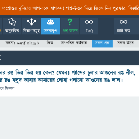
তির প্রশ্নোত্তর দুনিয়ায় আপনাকে স্বাগতম! প্রশ্ন-উত্তর দিয়ে জিতে নিন পুরস্কার, বিস্ত
!
অনুত্তরিত
বিভাগসমূহ
সদস্যবৃন্দ
প্রশ্ন করুন
FAQ
চ্যাট রুম
সদস্যঃ Aarif Islam 1
ফিড
সাম্প্রতিক কর্মকান্ড
সকল প্রশ্ন
সকল উত্তর
ছ
ুনের রঙ ভিন্ন ভিন্ন হয় কেন? যেমনঃ গ্যাসের চুলার আগুনের রঙ নীল,
ের রঙ হলুদ আবার কামারের লোহা গলানো আগুনের রঙ লাল।
াগে
জিজ্ঞাসা