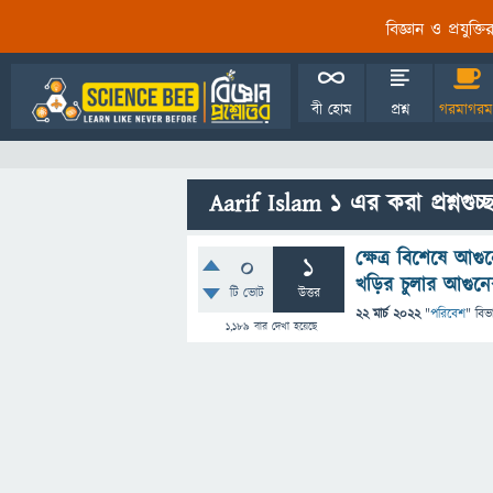
বিজ্ঞান ও প্রযুক্
বী হোম
প্রশ্ন
গরমাগরম
Aarif Islam 1 এর করা প্রশ্নগুচ্
ক্ষেত্র বিশেষে আগ
0
1
খড়ির চুলার আগুন
টি ভোট
উত্তর
22 মার্চ 2022
"
পরিবেশ
" বিভ
1,189
বার দেখা হয়েছে