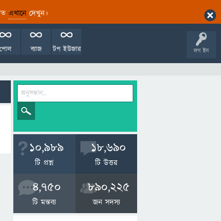
ারিত
এখানে
দেখুন।
পোল
ব্যাজ
টপ ইউজার
লগ ইন
10,989
18,690
টি প্রশ্ন
টি উত্তর
4,750
890,225
টি মন্তব্য
জন সদস্য