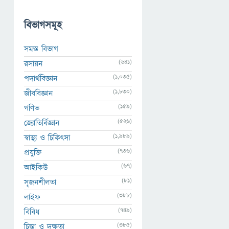
বিভাগসমূহ
সমস্ত বিভাগ
(641)
রসায়ন
(1,035)
পদার্থবিজ্ঞান
(1,830)
জীববিজ্ঞান
(159)
গণিত
(526)
জ্যোতির্বিজ্ঞান
(1,989)
স্বাস্থ্য ও চিকিৎসা
(736)
প্রযুক্তি
(67)
আইকিউ
(81)
সৃজনশীলতা
(388)
লাইফ
(749)
বিবিধ
(385)
চিন্তা ও দক্ষতা