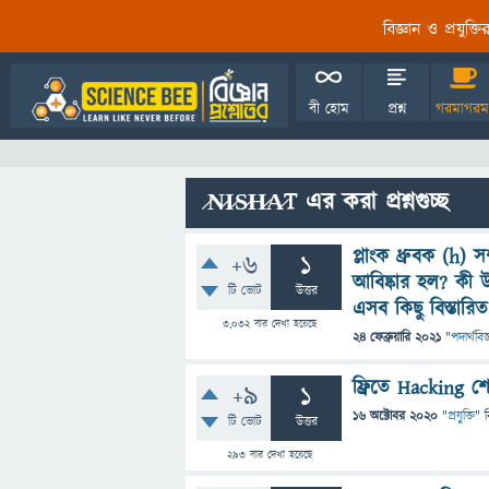
বিজ্ঞান ও প্রযুক্
বী হোম
প্রশ্ন
গরমাগরম
̷N̷I̷S̷H̷A̷T এর করা প্রশ্নগুচ্ছ
প্লাংক ধ্রুবক (h) 
+6
1
আবিষ্কার হল? কী উ
টি ভোট
উত্তর
এসব কিছু বিস্তারি
3,032
বার দেখা হয়েছে
24 ফেব্রুয়ারি 2021
"
পদার্থবিজ
ফ্রিতে Hacking শ
+9
1
16 অক্টোবর 2020
"
প্রযুক্তি
" 
টি ভোট
উত্তর
293
বার দেখা হয়েছে