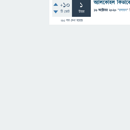
অ্যালকোহল কিভাব
+10
1
16 অক্টোবর 2020
"
রসায়ন
" 
টি ভোট
উত্তর
291
বার দেখা হয়েছে