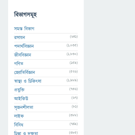
বিভাগসমূহ
সমস্ত বিভাগ
(641)
রসায়ন
(1,035)
পদার্থবিজ্ঞান
(1,830)
জীববিজ্ঞান
(159)
গণিত
(526)
জ্যোতির্বিজ্ঞান
(1,989)
স্বাস্থ্য ও চিকিৎসা
(736)
প্রযুক্তি
(67)
আইকিউ
(81)
সৃজনশীলতা
(388)
লাইফ
(749)
বিবিধ
(385)
চিন্তা ও দক্ষতা