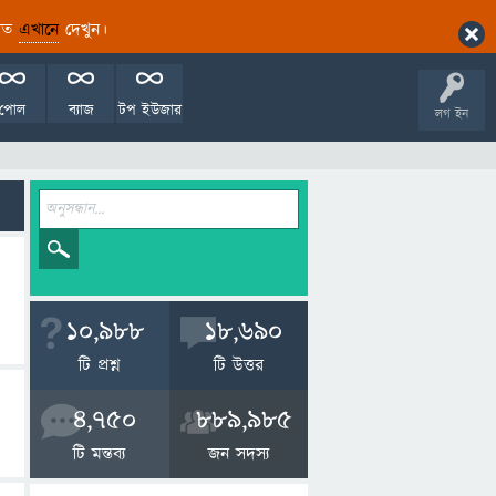
ারিত
এখানে
দেখুন।
পোল
ব্যাজ
টপ ইউজার
লগ ইন
10,988
18,690
টি প্রশ্ন
টি উত্তর
4,750
889,985
টি মন্তব্য
জন সদস্য