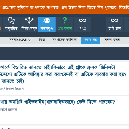
তির প্রশ্নোত্তর দুনিয়ায় আপনাকে স্বাগতম! প্রশ্ন-উত্তর দিয়ে জিতে নিন পুরস্কার, বিস্ত
!
অনুত্তরিত
বিভাগসমূহ
সদস্যবৃন্দ
প্রশ্ন করুন
FAQ
চ্যাট রুম
সদস্যঃ ̷N̷I̷S̷H̷A̷T
ফিড
সাম্প্রতিক কর্মকান্ড
সকল প্রশ্ন
সকল উত্তর
সম্পর্কে বিস্তারিত জানতে চাই।কিভাবে এই প্লাংক ধ্রুবক জিনিসটা
দ্দেশ্যে এটিকে আবিষ্কার করা হয়?কেনই বা এটিকে ব্যবহার করা হয়?
ত জানতে চাই!
্ঞান
" বিভাগে
জিজ্ঞাসা
েখার কমপ্লিট গাইডলাইন(ধারাবাহিকভাবে) কেউ দিতে পারবেন?
বিভাগে
জিজ্ঞাসা