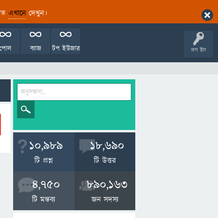
ারিত
এখানে
দেখুন।
পোল
ব্যাজ
টপ ইউজার
লগ ইন
10,989
18,690
টি প্রশ্ন
টি উত্তর
4,750
890,163
টি মন্তব্য
জন সদস্য