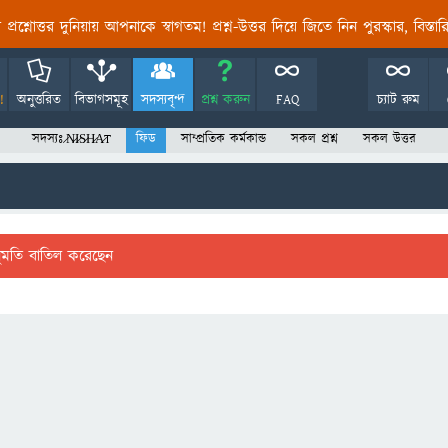
তির প্রশ্নোত্তর দুনিয়ায় আপনাকে স্বাগতম! প্রশ্ন-উত্তর দিয়ে জিতে নিন পুরস্কার, বিস্ত
!
অনুত্তরিত
বিভাগসমূহ
সদস্যবৃন্দ
প্রশ্ন করুন
FAQ
চ্যাট রুম
সদস্যঃ ̷N̷I̷S̷H̷A̷T
ফিড
সাম্প্রতিক কর্মকান্ড
সকল প্রশ্ন
সকল উত্তর
ুমতি বাতিল করেছেন