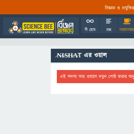
বিজ্ঞান ও প্রযুক্
বী হোম
প্রশ্ন
গরমাগরম
̷N̷I̷S̷H̷A̷T এর ওয়াল
এই সদস্য তার ওয়ালে নতুন পোষ্ট করার অন