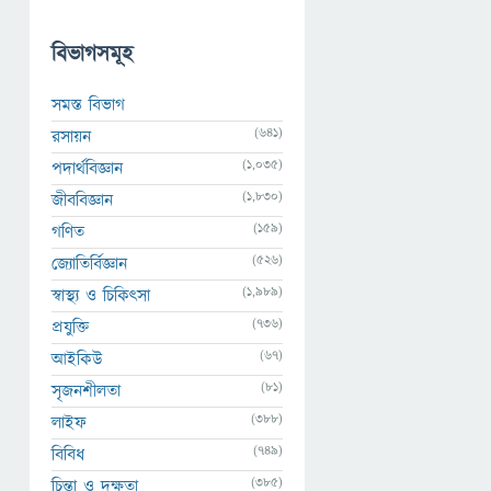
বিভাগসমূহ
সমস্ত বিভাগ
(641)
রসায়ন
(1,035)
পদার্থবিজ্ঞান
(1,830)
জীববিজ্ঞান
(159)
গণিত
(526)
জ্যোতির্বিজ্ঞান
(1,989)
স্বাস্থ্য ও চিকিৎসা
(736)
প্রযুক্তি
(67)
আইকিউ
(81)
সৃজনশীলতা
(388)
লাইফ
(749)
বিবিধ
(385)
চিন্তা ও দক্ষতা