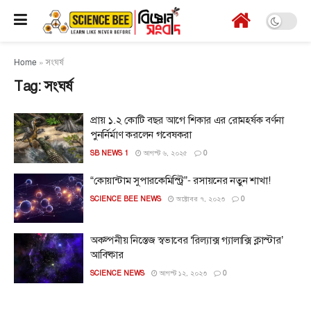
Home
»
সংঘর্ষ
Tag:
সংঘর্ষ
প্রায় ১.২ কোটি বছর আগে শিকার এর রোমহর্ষক বর্ণনা
পুনর্নির্মাণ করলেন গবেষকরা
SB NEWS 1
আগস্ট ৬, ২০২৫
0
“কোয়ান্টাম সুপারকেমিস্ট্রি”- রসায়নের নতুন শাখা!
SCIENCE BEE NEWS
অক্টোবর ৭, ২০২৩
0
অকল্পনীয় নিস্তেজ স্বভাবের ‘রিল্যাক্স গ্যালাক্সি ক্লাস্টার’
আবিষ্কার
SCIENCE NEWS
আগস্ট ১২, ২০২৩
0