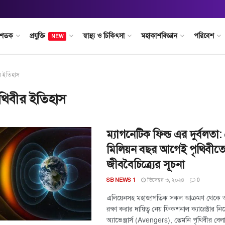
 শতক
প্রযুক্তি
স্বাস্থ্য ও চিকিৎসা
মহাকাশবিজ্ঞান
পরিবেশ
NEW
র ইতিহাস
ৃথিবীর ইতিহাস
ম্যাগনেটিক ফিল্ড এর দুর্বলতা
মিলিয়ন বছর আগেই পৃথিবীত
জীববৈচিত্র্যের সূচনা
ডিসেম্বর ৩, ২০২৪
SB NEWS 1
0
এলিয়েনসহ মহাজাগতিক সকল আক্রমণ থেকে 
রক্ষা করার দায়িত্ব নেয় ফিকশনাল ক্যারেক্টার ন
অ্যাভেঞ্জার্স (Avengers), তেমনি পৃথিবীর বেলা