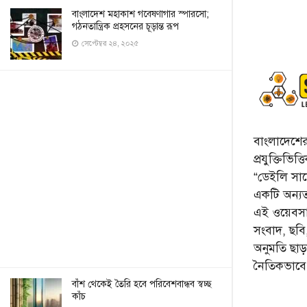
বাংলাদেশ মহাকাশ গবেষণাগার স্পারসো;
গঠনতান্ত্রিক প্রহসনের চূড়ান্ত রূপ
সেপ্টেম্বর ২৪, ২০২৫
বাংলাদেশের 
প্রযুক্তিভিত
“ডেইলি সায়ে
একটি অন্যতম
এই ওয়েবসা
সংবাদ, ছব
অনুমতি ছা
নৈতিকভাব
বাঁশ থেকেই তৈরি হবে পরিবেশবান্ধব স্বচ্ছ
কাঁচ