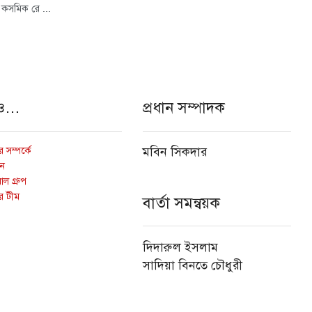
 কসমিক রে ...
ও…
প্রধান সম্পাদক
 সম্পর্কে
মবিন সিকদার
োন
ল গ্রুপ
র টীম
বার্তা সমন্বয়ক
দিদারুল ইসলাম
সাদিয়া বিনতে চৌধুরী