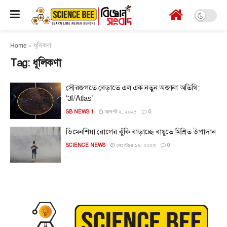
Home
»
ধূলিকণা
Tag:
ধূলিকণা
সৌরজগতে বেড়াতে এল এক নতুন অজানা অতিথি;
‘3I/Atlas’
SB NEWS 1
আগস্ট ২, ২০২৫
0
ডিমেনশিয়া রোগের ঝুঁকি বাড়াচ্ছে বায়ুতে মিশ্রিত উপাদান
SCIENCE NEWS
সেপ্টেম্বর ১৬, ২০২৩
0