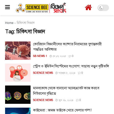
Home
»
চিকিৎসা বিজ্ঞান
Tag:
চিকিৎসা বিজ্ঞান
কোরিয়ান বিজ্ঞানীদের ক্যান্সার নিরাময়ের যুগান্তকারী
পদ্ধতির আবিষ্কার
SB NEWS 1
মে ১৩, ২০২৫
0
স্ট্রেস ও ইমিউন সিস্টেমের সংযোগ: সম্ভাব্য নতুন দৃষ্টিভঙ্গি
SCIENCE NEWS
নভেম্বর ৫, ২০২৪
0
মানবকোষ থেকে বানানো অ্যানথ্রোবট কাজ করবে
নিউরনের বৃদ্ধিতে
SCIENCE NEWS
জুন ২৯, ২০২৪
0
কাইমেরা : জমজ ভাইকে খেয়ে ফেলার গল্প!