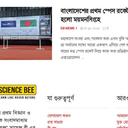
বাংলাদেশের প্রথম স্পেস রকেট; 
হলো ময়মনসিংহে
মে ১৪, ২০২৫
SB NEWS 1
0
মহাকাশে যাওয়া এবং গবেষণা করা এখন বুঝি আর 
তা অর্জনের লক্ষ্যে আরো একধাপ এগিয়ে গেল ব
বারের মত স্পেস রকেট নিয়ে কাজ করা প্রতিষ্ঠা
এক্সপ্লোরেশন ...
যা গুরুত্বপূর্ণ
আর
প্রথম বিজ্ঞান ও
যোগাযোগ করুন
আমাদের
্তিক সংবাদমাধ্যম
প্রশ্ন ভাণ্ডার
যুক্ত হ