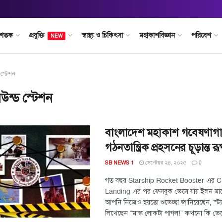
 শতক
প্রযুক্তি
স্বাস্থ্য ও চিকিৎসা
মহাকাশবিজ্ঞান
পরিবেশ
NEW
ড স্টেশন
রাউন্ড স্টেশন
বাংলাদেশ মহাকাশ গবেষণাগা
গঠনতান্ত্রিক প্রহসনের চূড়ান্ত র
সেপ্টেম্বর ২৪, ২০২৫
SB NEWS 1
0
গত বছর Starship Rocket Booster এর C
Landing এর পর ফেসবুক ভেসে যায় ইলন মাস্কে
আপনি নিজেও হয়তো শুভেচ্ছা জানিয়েছেন, স্ট্
লিখেছেন “মাস্ক লোকটা পাগল!” কখনো কি ভেব