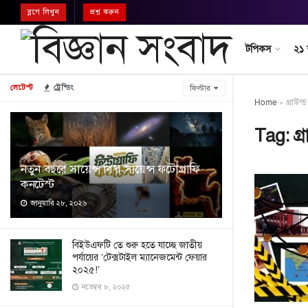
ব্লগে লিখুন
প্রশ্ন করুন
টপিকস
২১
লেটেস্ট
ট্রেন্ডিং
ফিল্টার
Home
»
গ্রাউন্
Tag:
গ্
নতুন বছরে সায়েন্স বি’র সায়েন্স ফটোগ্রাফি
কনটেস্ট
জানুয়ারি ২৮, ২০২৬
বিইউএফটি তে শুরু হতে যাচ্ছে জাতীয়
পর্যায়ের ‘টেক্সটাইল ম্যানেজমেন্ট ফেয়ার
২০২৫!’
নভেম্বর ৮, ২০২৫