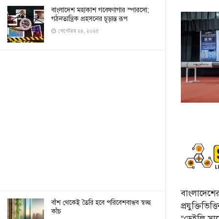
বাংলাদেশ মহাকাশ গবেষণাগার স্পারসো;
গঠনতান্ত্রিক প্রহসনের চূড়ান্ত রূপ
সেপ্টেম্বর ২৪, ২০২৫
বাংলাদেশের 
বাঁশ থেকেই তৈরি হবে পরিবেশবান্ধব স্বচ্ছ
প্রযুক্তিভিত
কাঁচ