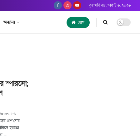
বৃহস্পতিবার, আগস্ট ৬, ২০২৬
অন্যান্য
হোম
র স্পারসো;
ূপ
hopstick
র প্রশংসায়।
যাটাসে হয়তো
ে ...