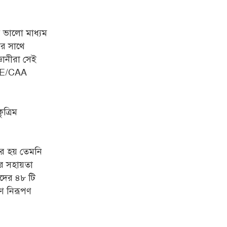
 ভালো মাধ্যম
ার সাথে
ঞানীরা সেই
EEE/CAA
ত্রিম
র হয় তেমনি
ের সহায়তা
াদের ৪৮ টি
রণ নিরূপণ