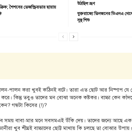
উঠছিল ভ্রূণ
্রিক; শৈশবের তেজস্ক্রিয়তার ছায়ায়
কি
যুক্তরাজ্যে তিনজনের ডিএনএ থেকে
সুস্থ শিশু
 লালন-পালন করা খুবই কঠিনই বটে। তারা এত ছোট আর নিষ্পাপ য
 করে। কিন্তু তবুও তাদের মন বোঝা অনেক কষ্টকর। বাচ্চা কেন কাঁদ
 কেন? গন্ধটা কিসের (!)?
 সব সময় বাবা-মার মনে সবসমএই উঁকি দেয়। তাদের জন্যে আছে এ
্ঞানীরা খুব শীঘ্রই বাচ্চাদের ছোট্ট মাথায় কি চলছে তা বোঝার উপায