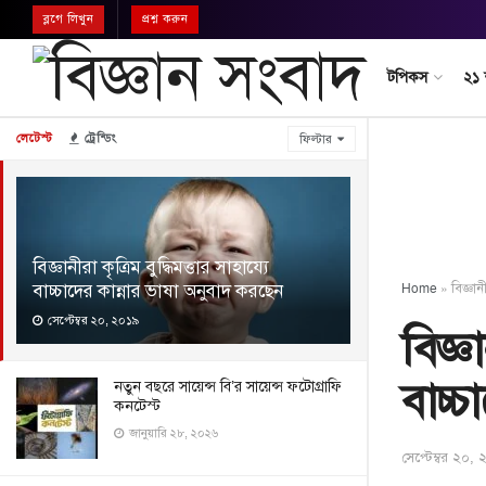
ব্লগে লিখুন
প্রশ্ন করুন
টপিকস
২১
লেটেস্ট
ট্রেন্ডিং
ফিল্টার
বিজ্ঞানীরা কৃত্রিম বুদ্ধিমত্তার সাহায্যে
বাচ্চাদের কান্নার ভাষা অনুবাদ করছেন
Home
»
বিজ্ঞান
সেপ্টেম্বর ২০, ২০১৯
বিজ্ঞা
বাচ্চ
নতুন বছরে সায়েন্স বি’র সায়েন্স ফটোগ্রাফি
কনটেস্ট
জানুয়ারি ২৮, ২০২৬
সেপ্টেম্বর ২০,