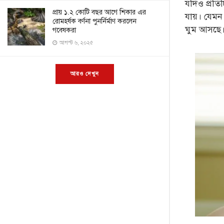
যদিও প্রতিট
প্রায় ১.২ কোটি বছর আগে শিকার এর
যায়। যেমন 
রোমহর্ষক বর্ণনা পুনর্নির্মাণ করলেন
ঘুম আসছে। 
গবেষকরা
আগস্ট ৬, ২০২৫
আরও দেখুন