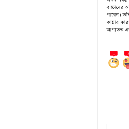
বাচ্চাদের 
পারেন। ভবি
কান্নার কা
আপাতত এজ
1