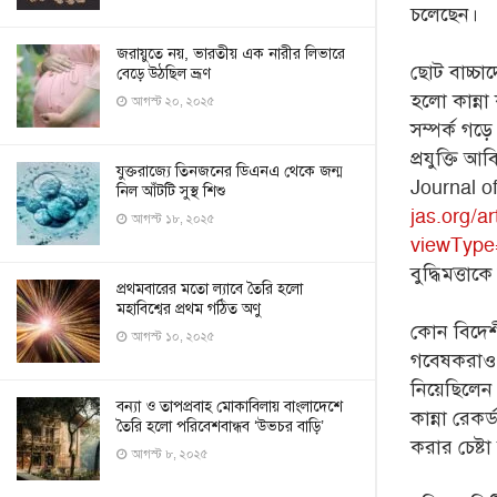
চলেছেন।
জরায়ুতে নয়, ভারতীয় এক নারীর লিভারে
ছোট বাচ্চ
বেড়ে উঠছিল ভ্রূণ
হলো কান্না
আগস্ট ২০, ২০২৫
সম্পর্ক গড
প্রযুক্তি 
যুক্তরাজ্যে তিনজনের ডিএনএ থেকে জন্ম
Journal o
নিল আঁটটি সুস্থ শিশু
jas.org/a
আগস্ট ১৮, ২০২৫
viewTyp
বুদ্ধিমত্তা
প্রথমবারের মতো ল্যাবে তৈরি হলো
মহাবিশ্বের প্রথম গঠিত অণু
কোন বিদেশী
আগস্ট ১০, ২০২৫
গবেষকরাও ব
নিয়েছিলেন
বন্যা ও তাপপ্রবাহ মোকাবিলায় বাংলাদেশে
কান্না রেক
তৈরি হলো পরিবেশবান্ধব ‘উভচর বাড়ি’
করার চেষ্ট
আগস্ট ৮, ২০২৫