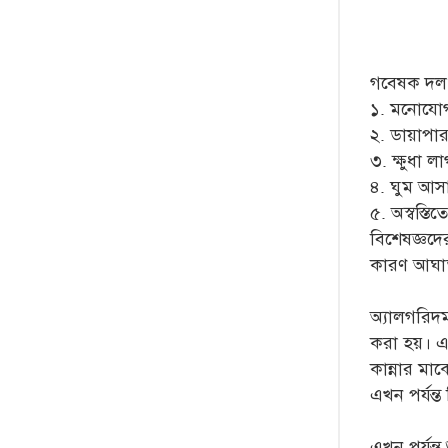
গবেষক দল প
১. মনোযোগ
২. ডায়াপা
৩. ক্ষুধা লা
৪. ঘুম আস
৫. অস্বস্তি
বিশেষজ্ঞদে
কারণ আঘাত,
অ্যালগরিদম 
করা হয়। এ
কান্নার মাঝ
এখন পর্যন
এখন পর্যন্