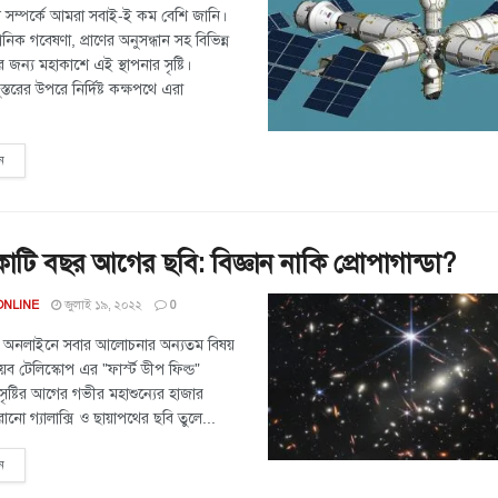
 সম্পর্কে আমরা সবাই-ই কম বেশি জানি।
নিক গবেষণা, প্রাণের অনুসন্ধান সহ বিভিন্ন
ার জন্য মহাকাশে এই স্থাপনার সৃষ্টি।
ুস্তরের উপরে নির্দিষ্ট কক্ষপথে এরা
ন
ি বছর আগের ছবি: বিজ্ঞান নাকি প্রোপাগান্ডা?
জুলাই ১৯, ২০২২
ONLINE
0
 অনলাইনে সবার আলোচনার অন্যতম বিষয়
 টেলিস্কোপ এর "ফার্স্ট ডীপ ফিল্ড"
ৃষ্টির আগের গভীর মহাশুন্যের হাজার
নো গ্যালাক্সি ও ছায়াপথের ছবি তুলে...
ন