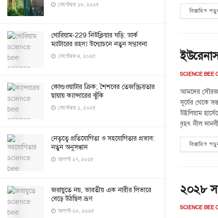
সেপ্টেম্বর ১৮, ২০২৫
বিস্তারিত পড়ু
থোরিয়াম-229 নিউক্লিয়ার ঘড়ি: ডার্ক
ম্যাটারের রহস্য উন্মোচনে নতুন সম্ভাবনা
ইউরেনাস:
সেপ্টেম্বর ৪, ২০২৫
SCIENCE BEE 
কোল্ডওয়াটার ক্রিক; শৈশবের তেজস্ক্রিয়তার
আমদের সৌরজগত
ছায়ায় ক্যান্সারের ঝুঁকি
সূর্যের থেকে সপ
সেপ্টেম্বর ১, ২০২৫
উইলিয়াম হার্সে
বৃহৎ নীল দানবী
নেতৃত্বে প্রতিযোগিতা ও সহযোগিতার প্রভাব:
বিস্তারিত পড়ু
নতুন অনুসন্ধান
আগস্ট ২৭, ২০২৫
২০২৮ সাল
জরায়ুতে নয়, ভারতীয় এক নারীর লিভারে
বেড়ে উঠছিল ভ্রূণ
SCIENCE BEE 
আগস্ট ২০, ২০২৫