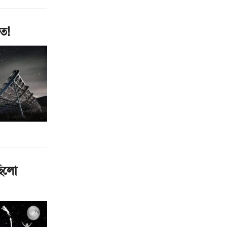
ত!
ছিলো