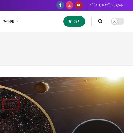
শনিবার, আগস্ট ৮, ২০২৬
অন্যান্য
হোম