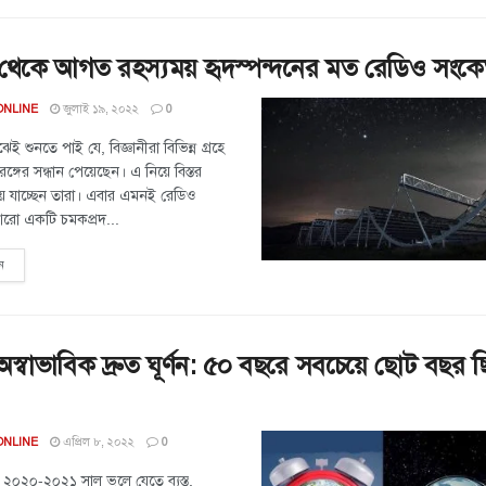
থেকে আগত রহস্যময় হৃদস্পন্দনের মত রেডিও সংকে
জুলাই ১৯, ২০২২
ONLINE
0
ই শুনতে পাই যে, বিজ্ঞানীরা বিভিন্ন গ্রহে
তরঙ্গের সন্ধান পেয়েছেন। এ নিয়ে বিস্তর
ে যাচ্ছেন তারা। এবার এমনই রেডিও
রো একটি চমকপ্রদ...
ন
অস্বাভাবিক দ্রুত ঘূর্ণন: ৫০ বছরে সবচেয়ে ছোট বছর 
এপ্রিল ৮, ২০২২
ONLINE
0
 ২০২০-২০২১ সাল ভুলে যেতে ব্যস্ত,