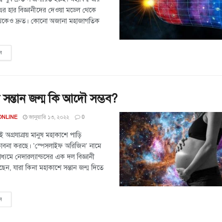
-এর হার বিজ্ঞানীদের দেওয়া মডেল থেকে
ভাস থেকেও দ্রুত। কোনো অজানা মহাজাগতিক
ন
সন্তান জন্ম কি আদৌ সম্ভব?
জানুয়ারি ১৩, ২০২২
ONLINE
0
 এই অগ্রযাত্রায় মানুষ মহাকাশে পাড়ি
ভাবনা করছে। 'স্পেসলাইফ অরিজিন’ নামে
াধ্যমে নেদারল্যান্ডসের এক দল বিজ্ঞানী
ঁজছেন, যারা কিনা মহাকাশে সন্তান জন্ম দিতে
ন