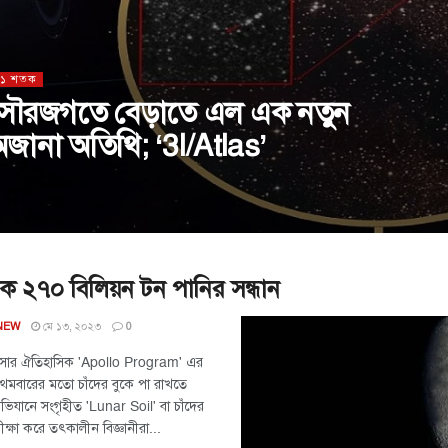
২১ শতক
সৌরজগতে বেড়াতে এল এক নতুন
জানা অতিথি; ‘3I/Atlas’
ুকে ২৭০ বিলিয়ন টন পানির সন্ধান
মে ১৩, ২০২৩
 NEW
0
সার ঐতিহাসিক 'Apollo Program' এর
প্রথমবারের মতো চাঁদের বুকে পা রাখতে
ভিযানে সংগৃহীত 'Lunar Soil' বা চাঁদের
ীক্ষা করে তৎকালীন বিজ্ঞানীরা...