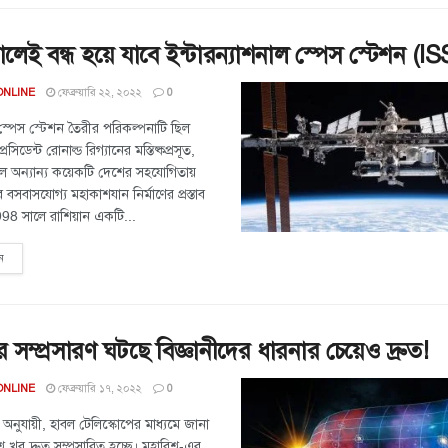
েই বন্ধ হয়ে যাবে ইন্টারন্যাশনাল স্পেস স্টেশন (IS
ফেব্রুয়ারি ২২, ২০২২
ONLINE
0
 স্পেস স্টেশন তৈরীর পরিকল্পনাটি ছিল
প্রেসিডেন্ট রোনাল্ড রিগ্যানের মস্তিষ্কপ্রসূত,
ে অন্যান্য কয়েকটি দেশের সহযোগিতায়
ে বসবাসযোগ্য মহাকাশযান নির্মাণের প্রস্তাব
8 সালে রাশিয়ান একটি...
ন
-র সম্প্রসারণ ঘটছে বিজ্ঞানীদের ধারনার চেয়েও দ্রুত!
ফেব্রুয়ারি ১৭, ২০২২
ONLINE
0
 অনুযায়ী, হাবল টেলিস্কোপের মাধ্যমে জানা
ব খুব দ্রুত সম্প্রসারিত হচ্ছে। মহাবিশ্ব-এর