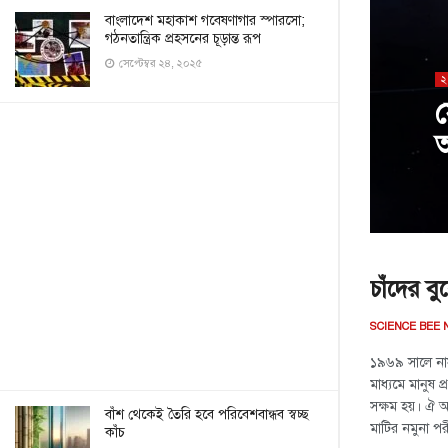
বাংলাদেশ মহাকাশ গবেষণাগার স্পারসো;
গঠনতান্ত্রিক প্রহসনের চূড়ান্ত রূপ
সেপ্টেম্বর ২৪, ২০২৫
অ
চাঁদের ব
SCIENCE BEE
১৯৬৯ সালে না
মাধ্যমে মানুষ 
সক্ষম হয়। ঐ অ
বাঁশ থেকেই তৈরি হবে পরিবেশবান্ধব স্বচ্ছ
মাটির নমুনা পর
কাঁচ