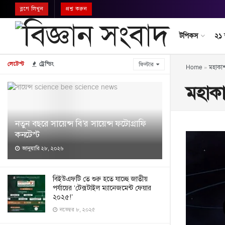
ব্লগে লিখুন
প্রশ্ন করুন
টপিকস
২১
লেটেস্ট
ট্রেন্ডিং
ফিল্টার
Home
»
মহাকাশ
মহাকা
নতুন বছরে সায়েন্স বি’র সায়েন্স ফটোগ্রাফি
কনটেস্ট
জানুয়ারি ২৮, ২০২৬
বিইউএফটি তে শুরু হতে যাচ্ছে জাতীয়
পর্যায়ের ‘টেক্সটাইল ম্যানেজমেন্ট ফেয়ার
২০২৫!’
নভেম্বর ৮, ২০২৫