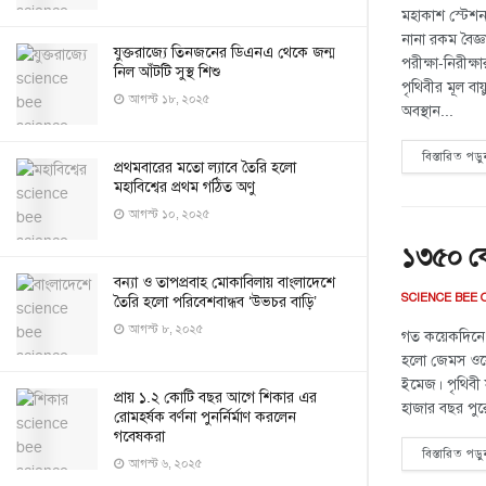
মহাকাশ স্টেশন
নানা রকম বৈজ্ঞা
যুক্তরাজ্যে তিনজনের ডিএনএ থেকে জন্ম
পরীক্ষা-নিরীক্ষ
নিল আঁটটি সুস্থ শিশু
পৃথিবীর মূল বায়
আগস্ট ১৮, ২০২৫
অবস্থান...
বিস্তারিত পড়ু
প্রথমবারের মতো ল্যাবে তৈরি হলো
মহাবিশ্বের প্রথম গঠিত অণু
আগস্ট ১০, ২০২৫
১৩৫০ কোট
বন্যা ও তাপপ্রবাহ মোকাবিলায় বাংলাদেশে
SCIENCE BEE 
তৈরি হলো পরিবেশবান্ধব ‘উভচর বাড়ি’
আগস্ট ৮, ২০২৫
গত কয়েকদিনে
হলো জেমস ওয়েব
ইমেজ। পৃথিবী স
প্রায় ১.২ কোটি বছর আগে শিকার এর
হাজার বছর পুরো
রোমহর্ষক বর্ণনা পুনর্নির্মাণ করলেন
গবেষকরা
বিস্তারিত পড়ু
আগস্ট ৬, ২০২৫