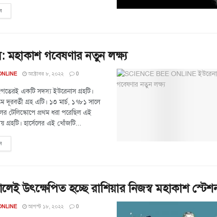
ন
 মহাকাশ গবেষণার নতুন লক্ষ্য
অক্টোবর ৮, ২০২২
ONLINE
0
েরই একটি সদস্য ইউরেনাস গ্রহটি।
্তম দূরবর্তী গ্রহ এটি। ১৩ মার্চ, ১৭৮১ সালে
লের টেলিস্কোপে প্রথম ধরা পরেছিল এই
য় গ্রহটি। হার্সেলের এই খোঁজটি...
ন
েই উৎক্ষেপিত হচ্ছে রাশিয়ার নিজস্ব মহাকাশ স্টেশ
আগস্ট ১৮, ২০২২
ONLINE
0