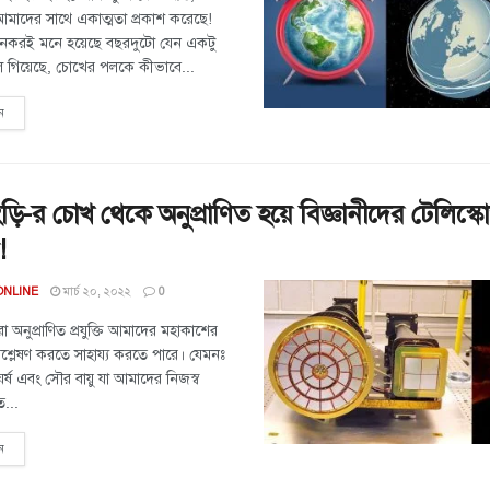
আমাদের সাথে একাত্মতা প্রকাশ করেছে!
অনেকরই মনে হয়েছে বছরদুটো যেন একটু
লে গিয়েছে, চোখের পলকে কীভাবে...
ন
ড়ি-র চোখ থেকে অনুপ্রাণিত হয়ে বিজ্ঞানীদের টেলিস্ক
!
মার্চ ২০, ২০২২
ONLINE
0
বারা অনুপ্রাণিত প্রযুক্তি আমাদের মহাকাশের
বিশ্লেষণ করতে সাহায্য করতে পারে। যেমনঃ
র্ষ এবং সৌর বায়ু যা আমাদের নিজস্ব
ত...
ন