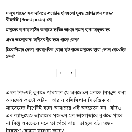
যাক্কুম গাছের ফল দাবিতে প্রচারিত ছবিগুলো মূলত স্ন্যাপড্রাগন গাছের
বীজশুঁটি (Seed pods) এর
মানুষের কথায় লাঠির আঘাতে হাড্ডি ভাঙার সমান ব্যথা অনুভব হয়
প্রথম ভালোবাসা অবিস্মরণীয় হয়ে থাকে কেন?
হিরোশিমায় ফেলা পারমাণবিক বোমা ফুটপাতে মানুষের ছায়া ফেলে রেখেছিল
কেন?
এখন নিশ্চয়ই বুঝতে পারলেন যে,অবচেতন মনকে নিয়ন্ত্রণ করা
আসলেই কতটা কঠিন। আর সাবলিমিলান মিউজিক বা
ম্যাসেজের টার্গেটই হচ্ছে আমাদের এই অবচেতন মন। যদিও
এর ল্যাঙ্গুয়েজ আমাদের সচেতন মন ভালোভাবে বুঝতে পারে
না কিন্তু অবচেতন মনে তা গেঁথে যায়। তাহলে এটা ওজন
নিয়ন্ত্রণে কেমনে সাহায্য করে?