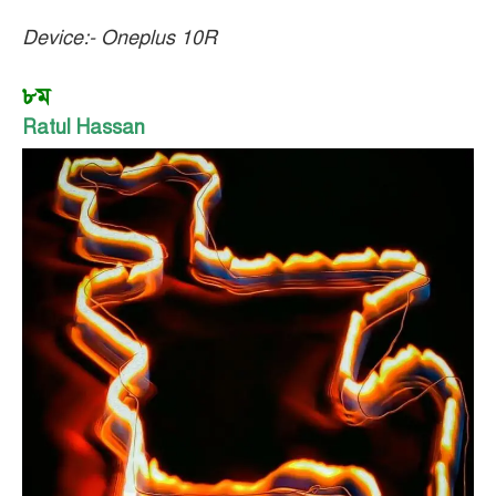
Device:- Oneplus 10R
৮ম
Ratul Hassan