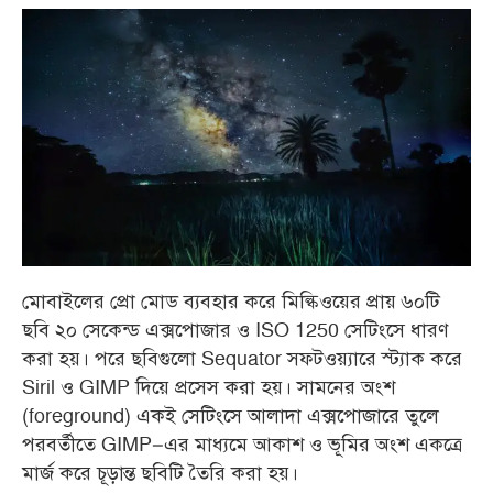
মোবাইলের প্রো মোড ব্যবহার করে মিল্কিওয়ের প্রায় ৬০টি
ছবি ২০ সেকেন্ড এক্সপোজার ও ISO 1250 সেটিংসে ধারণ
করা হয়। পরে ছবিগুলো Sequator সফটওয়্যারে স্ট্যাক করে
Siril ও GIMP দিয়ে প্রসেস করা হয়। সামনের অংশ
(foreground) একই সেটিংসে আলাদা এক্সপোজারে তুলে
পরবর্তীতে GIMP–এর মাধ্যমে আকাশ ও ভূমির অংশ একত্রে
মার্জ করে চূড়ান্ত ছবিটি তৈরি করা হয়।