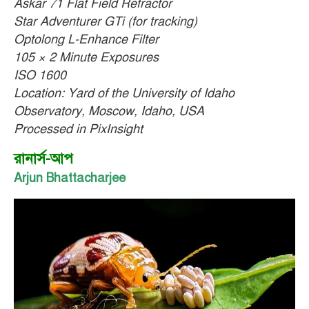
Askar 71 Flat Field Refractor
Star Adventurer GTi (for tracking)
Optolong L-Enhance Filter
105 × 2 Minute Exposures
ISO 1600
Location: Yard of the University of Idaho
Observatory, Moscow, Idaho, USA
Processed in PixInsight
রানার্স-আপ
Arjun Bhattacharjee