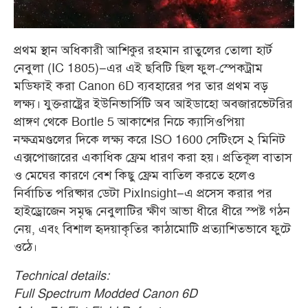
প্রথম স্থান অধিকারী আশিকুর রহমান রাতুলের তোলা হার্ট
নেবুলা (IC 1805)–এর এই ছবিটি ছিল ফুল-স্পেকট্রাম
মডিফাই করা Canon 6D ব্যবহারের পর তার প্রথম বড়
লক্ষ্য। যুক্তরাষ্ট্রের ইউনিভার্সিটি অব আইডাহো অবজারভেটরির
প্রাঙ্গণ থেকে Bortle 5 আকাশের নিচে ক্যাসিওপিয়া
নক্ষত্রমণ্ডলের দিকে লক্ষ্য করে ISO 1600 সেটিংসে ২ মিনিট
এক্সপোজারের একাধিক ফ্রেম ধারণ করা হয়। প্রতিকূল বাতাস
ও মেঘের কারণে বেশ কিছু ফ্রেম বাতিল করতে হলেও
নির্বাচিত পরিষ্কার ডেটা PixInsight–এ প্রসেস করার পর
হাইড্রোজেন সমৃদ্ধ নেবুলাটির ক্ষীণ আভা ধীরে ধীরে স্পষ্ট গঠন
নেয়, এবং বিশাল হৃদয়াকৃতির কাঠামোটি প্রত্যাশিতভাবে ফুটে
ওঠে
।
Technical details:
Full Spectrum Modded Canon 6D