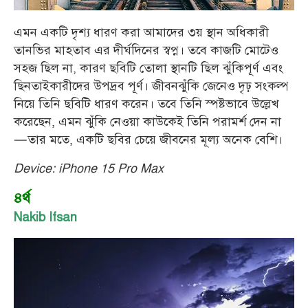
এমন একটি দৃশ্য ধারণ করা আমাদের ৩য় স্থান অধিকারী
তানভির মাহতাব এর দীর্ঘদিনের স্বপ্ন। তবে কাজটি মোটেও
সহজ ছিল না, কারণ ছবিটি তোলা স্থানটি ছিল ঝুঁকিপূর্ণ এবং
ছিনতাইকারীদের উপদ্রব পূর্ণ। জীবনঝুঁকি জেনেও দৃঢ় সংকল্প
নিয়ে তিনি ছবিটি ধারণ করেন। তবে তিনি স্পষ্টভাবে উল্লেখ
করেছেন, এমন ঝুঁকি নেওয়া কাউকেই তিনি পরামর্শ দেন না
—তার মতে, একটি ছবির চেয়ে জীবনের মূল্য অনেক বেশি।
Device: iPhone 15 Pro Max
৪র্থ
Nakib Ifsan